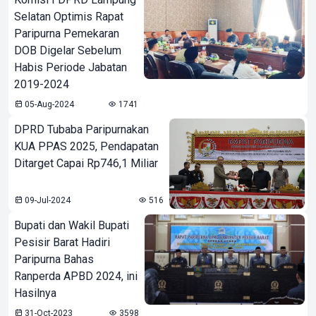
Selatan Optimis Rapat
Paripurna Pemekaran
DOB Digelar Sebelum
Habis Periode Jabatan
2019-2024
05-Aug-2024
1741
DPRD Tubaba Paripurnakan
KUA PPAS 2025, Pendapatan
Ditarget Capai Rp746,1 Miliar
09-Jul-2024
516
Bupati dan Wakil Bupati
Pesisir Barat Hadiri
Paripurna Bahas
Ranperda APBD 2024, ini
Hasilnya
31-Oct-2023
3598