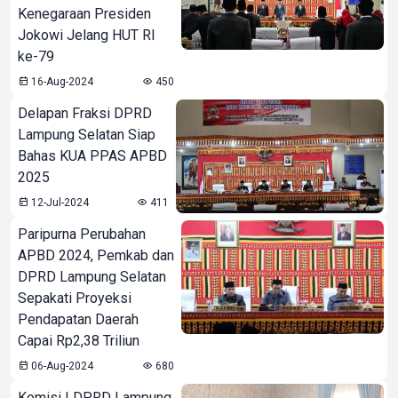
Kenegaraan Presiden
Jokowi Jelang HUT RI
ke-79
16-Aug-2024
450
Delapan Fraksi DPRD
Lampung Selatan Siap
Bahas KUA PPAS APBD
2025
12-Jul-2024
411
Paripurna Perubahan
APBD 2024, Pemkab dan
DPRD Lampung Selatan
Sepakati Proyeksi
Pendapatan Daerah
Capai Rp2,38 Triliun
06-Aug-2024
680
Komisi I DPRD Lampung