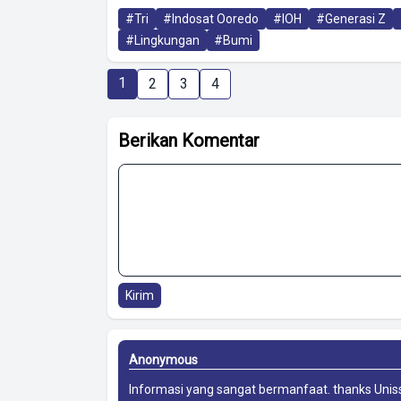
#Tri
#Indosat Ooredo
#IOH
#Generasi Z
#Lingkungan
#Bumi
1
2
3
4
Berikan Komentar
Kirim
Anonymous
Informasi yang sangat bermanfaat. thanks
Unis