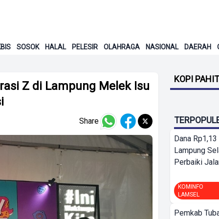
BIS
SOSOK
HALAL
PELESIR
OLAHRAGA
NASIONAL
DAERAH
KOPI PAHI
erasi Z di Lampung Melek Isu
i
TERPOPUL
Share
Dana Rp1,13 
Lampung Sel
Perbaiki Jala
KOMINFO
LAMSEL
Pemkab Tuba