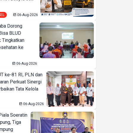
SEL
06-Aug-2026
ba Dorong
Bisa BLUD
k Tingkatkan
esehatan ke
06-Aug-2026
T ke-81 RI, PLN dan
aran Perkuat Sinergi
baikan Tata Kelola
06-Aug-2026
iala Soeratin
pung, Tiga
ampung