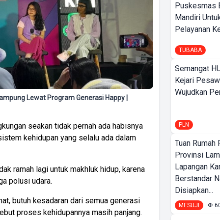
Puskesmas 
Mandiri Untu
Pelayanan Ke
TUBABA
Semangat HU
Kejari Pesaw
Wujudkan Per
i Lampung Lewat Program Generasi Happy |
PLN
gkungan seakan tidak pernah ada habisnya
sistem kehidupan yang selalu ada dalam
Tuan Rumah P
Provinsi Lam
Lapangan K
idak ramah lagi untuk makhluk hidup, karena
Berstandar N
a polusi udara.
Disiapkan...
hat, butuh kesadaran dari semua generasi
MESUJI
6
sebut proses kehidupannya masih panjang.