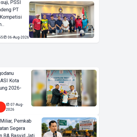
suji, PSSI
ndeng PT
 Kompetisi
...
55
06-Aug-2026
godanu
ASI Kota
ung 2026-
07-Aug-
2026
Miliar, Pemkab
atan Segera
n RA Basyid Jati