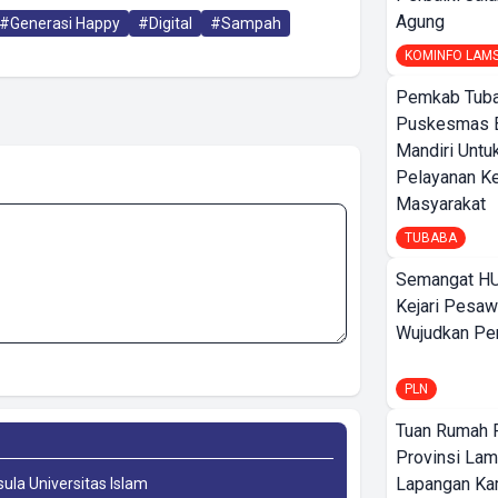
Agung
#Generasi Happy
#Digital
#Sampah
KOMINFO LAM
Pemkab Tuba
Puskesmas 
Mandiri Untu
Pelayanan K
Masyarakat
TUBABA
Semangat HU
Kejari Pesaw
Wujudkan Per
PLN
Tuan Rumah P
Provinsi Lam
Lapangan K
sula Universitas Islam