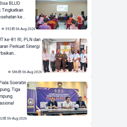
Bisa BLUD
k Tingkatkan
sehatan ke...
592
06-Aug-2026
T ke-81 RI, PLN dan
aran Perkuat Sinergi
baikan...
586
06-Aug-2026
iala Soeratin
pung, Tiga
ampung
asional
02
06-Aug-2026