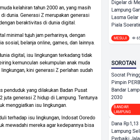
Digelar di Me
 muda kelahiran tahun 2000 an, yang masih
Lampung Ga
n di dunia. Generasi Z merupakan generasi
Lasma Gelar
ngan beraktivitas di dunia digital.
Piala Soeratin
ital minimal tujuh jam perharinya, dengan
MESUJI
6
a sosial, belanja online, games, dan lainnya.
nia digital, isu lingkungan terkadang tidak
SOROTAN
 seiring kemunculan sekumpulan anak muda
lingkungan, kini generasi Z perlahan sudah
Socrat Pring
Pimpin PERB
Bandar Lamp
us penduduk yang dilakukan Badan Pusat
2030
 2 juta generasi Z hidup di Lampung. Tentunya
uk menggiatkan isu lingkungan.
BANDAR
LAMPUNG
uli terhadap isu lingkungan, Indosat Ooredo
Dana Rp1,13 
untuk mewadahi mereka agar kedepannya bisa
Lampung Sel
Perbaiki Jala