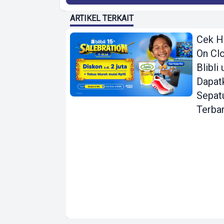
ARTIKEL TERKAIT
Cek H
On Clo
Blibli
Dapat
Sepat
Terba