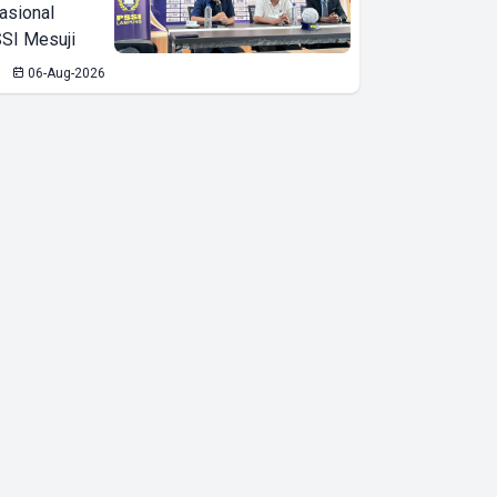
asional
SI Mesuji
06-Aug-2026
Stabilitas
Ekonomi
Terjaga di
Tengah
Gejolak Global,
Kabid OKK
ARUN
Lampung
Ardho
Apresiasi
Kepemimpinan
Presiden
Prabowo