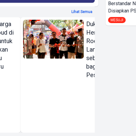
Berstandar N
Disiapkan PS
Lihat Semua
MESUJI
arga
Dukung Gerakan
ud di
Hemat Energi,
 untuk
Rodalink
kan
Lampung Hadir
u
sebagai Rumah
ru
bagi para
Pesepeda