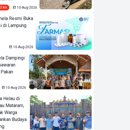
ATAN
10-Aug-2026
nela Resmi Buka
i di Lampung
10-Aug-2026
ela Dampingi
sawaran
 Pakan
10-Aug-2026
a Helau di
bau Mataram,
jak Warga
ankan Budaya
ng