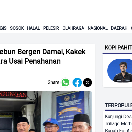
BIS
SOSOK
HALAL
PELESIR
OLAHRAGA
NASIONAL
DAERAH
KOPI PAHI
Kebun Bergen Damai, Kakek
jara Usai Penahanan
Share
TERPOPUL
Kunjungi Des
Triharjo Mer
Bupati Egi A