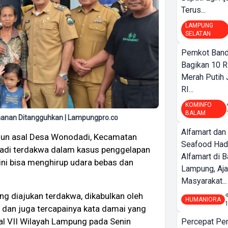
Terus...
LAMPUNG
SELATAN
Pemkot Band
Bagikan 10 R
Merah Putih
RI...
KOMINFO
BALAM
ahanan Ditangguhkan | Lampungpro.co
Alfamart dan
hun asal Desa Wonodadi, Kecamatan
Seafood Had
jadi terdakwa dalam kasus penggelapan
Alfamart di 
ini bisa menghirup udara bebas dan
Lampung, Aj
Masyarakat...
ng diajukan terdakwa, dikabulkan oleh
HUMANIORA
, dan juga tercapainya kata damai yang
al VII Wilayah Lampung pada Senin
Percepat Pe