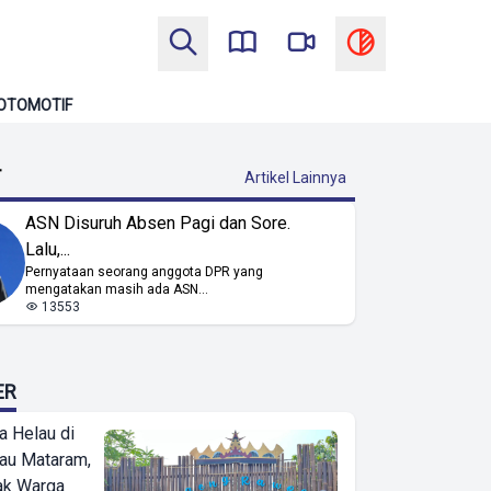
OTOMOTIF
T
Artikel Lainnya
ASN Disuruh Absen Pagi dan Sore.
Lalu,...
Pernyataan seorang anggota DPR yang
mengatakan masih ada ASN...
13553
ER
a Helau di
bau Mataram,
jak Warga