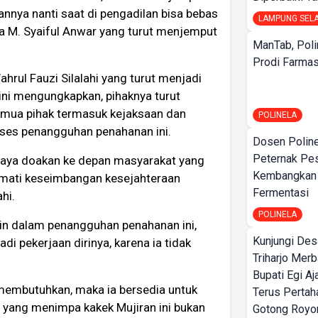
nnya nanti saat di pengadilan bisa bebas
LAMPUNG SEL
ta M. Syaiful Anwar yang turut menjemput
ManTab, Poli
Prodi Farmas
rul Fauzi Silalahi yang turut menjadi
ni mengungkapkan, pihaknya turut
emua pihak termasuk kejaksaan dan
POLINELA
ses penangguhan penahanan ini.
Dosen Polin
Peternak Pe
, saya doakan ke depan masyarakat yang
Kembangkan
mati keseimbangan kesejahteraan
Fermentasi
hi.
POLINELA
min dalam penangguhan penahanan ini,
Kunjungi Des
i pekerjaan dirinya, karena ia tidak
Triharjo Mer
Bupati Egi A
 membutuhkan, maka ia bersedia untuk
Terus Pertah
 yang menimpa kakek Mujiran ini bukan
Gotong Royo