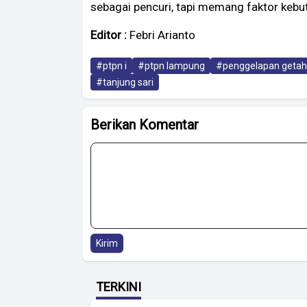
sebagai pencuri, tapi memang faktor kebut
Editor :
Febri Arianto
#ptpn i
#ptpn lampung
#penggelapan getah
#tanjung sari
Berikan Komentar
Kirim
TERKINI