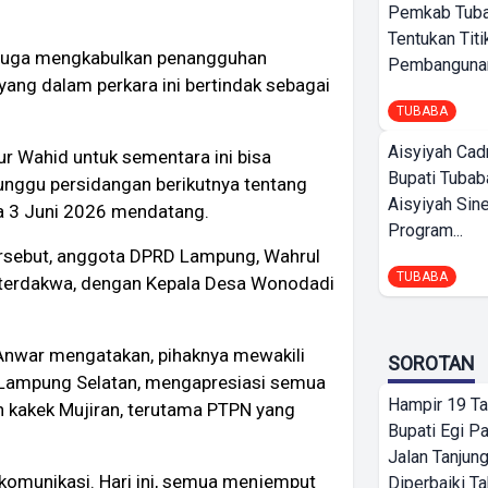
Pemkab Tub
Tentukan Titi
da juga mengkabulkan penangguhan
Pembangunan
ang dalam perkara ini bertindak sebagai
TUBABA
Aisyiyah Cad
r Wahid untuk sementara ini bisa
Bupati Tubab
nggu persidangan berikutnya tentang
Aisyiyah Sin
a 3 Juni 2026 mendatang.
Program...
rsebut, anggota DPRD Lampung, Wahrul
TUBABA
p terdakwa, dengan Kepala Desa Wonodadi
 Anwar mengatakan, pihaknya mewakili
SOROTAN
 Lampung Selatan, mengapresiasi semua
Hampir 19 Ta
kakek Mujiran, terutama PTPN yang
Bupati Egi P
Jalan Tanjung
komunikasi. Hari ini, semua menjemput
Diperbaiki Ta