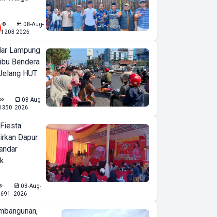
08-Aug-
1208
2026
ar Lampung
ibu Bendera
 Jelang HUT
08-Aug-
1350
2026
 Fiesta
irkan Dapur
Bandar
ak
08-Aug-
1691
2026
mbangunan,