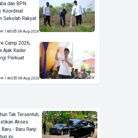
aba dan BPN
k Koordinat
 Sekolah Rakyat
1485
08-Aug-2026
re Camp 2026,
a Ajak Kader
ergi Perkuat
1465
08-Aug-2026
hun Tak Tersentuh,
astikan Akses
 Baru - Baru Ranji
hun ini