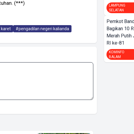
uhan. (***)
LAMPUNG
SELATAN
Pemkot Band
Bagikan 10 R
 karet
#pengadilan negeri kalianda
Merah Putih
RI ke-81
KOMINFO
BALAM