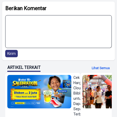
Berikan Komentar
Kirim
ARTIKEL TERKAIT
Lihat Semua
Cek
Harga On
Cloud di
Blibli
untuk
Dapatkan
Sepatu
Terbaru