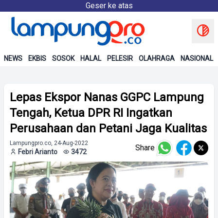
Geser ke atas
NEWS
EKBIS
SOSOK
HALAL
PELESIR
OLAHRAGA
NASIONAL
Lepas Ekspor Nanas GGPC Lampung
Tengah, Ketua DPR RI Ingatkan
Perusahaan dan Petani Jaga Kualitas
Lampungpro.co, 24-Aug-2022
Share
Febri Arianto
3472