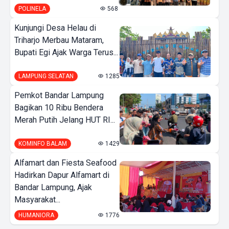
POLINELA
568
Kunjungi Desa Helau di
Triharjo Merbau Mataram,
Bupati Egi Ajak Warga Terus...
LAMPUNG SELATAN
1285
Pemkot Bandar Lampung
Bagikan 10 Ribu Bendera
Merah Putih Jelang HUT RI...
KOMINFO BALAM
1429
Alfamart dan Fiesta Seafood
Hadirkan Dapur Alfamart di
Bandar Lampung, Ajak
Masyarakat...
HUMANIORA
1776