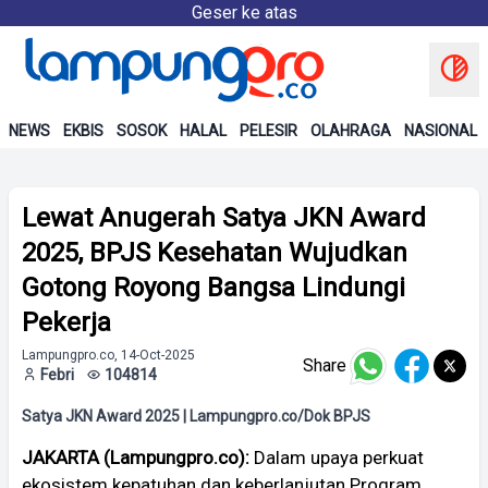
Geser ke atas
NEWS
EKBIS
SOSOK
HALAL
PELESIR
OLAHRAGA
NASIONAL
Lewat Anugerah Satya JKN Award
2025, BPJS Kesehatan Wujudkan
Gotong Royong Bangsa Lindungi
Pekerja
Lampungpro.co, 14-Oct-2025
Share
Febri
104814
Satya JKN Award 2025 | Lampungpro.co/Dok BPJS
JAKARTA (Lampungpro.co):
Dalam upaya perkuat
ekosistem kepatuhan dan keberlanjutan Program