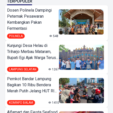
TERPOPULER
Dosen Polinela Dampingi
Peternak Pesawaran
Kembangkan Pakan
Fermentasi
POLINELA
548
Kunjungi Desa Helau di
Triharjo Merbau Mataram,
Bupati Egi Ajak Warga Terus...
LAMPUNG SELATAN
1267
Pemkot Bandar Lampung
Bagikan 10 Ribu Bendera
Merah Putih Jelang HUT RI...
KOMINFO BALAM
1410
Alfamart dan Fiesta Seafood