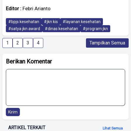
Editor :
Febri Arianto
#bpjs kesehatan
#jkn kis
#layanan kesehatan
#satya jkn award
#dinas kesehatan
#program jkn
1
2
3
4
Tampilkan Semua
Berikan Komentar
Kirim
ARTIKEL TERKAIT
Lihat Semua