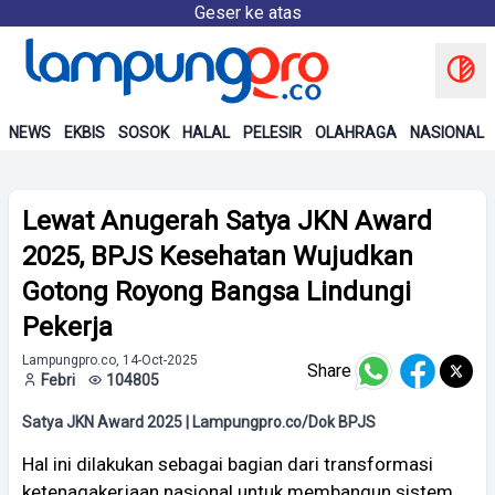
Geser ke atas
NEWS
EKBIS
SOSOK
HALAL
PELESIR
OLAHRAGA
NASIONAL
Lewat Anugerah Satya JKN Award
2025, BPJS Kesehatan Wujudkan
Gotong Royong Bangsa Lindungi
Pekerja
Lampungpro.co, 14-Oct-2025
Share
Febri
104805
Satya JKN Award 2025 | Lampungpro.co/Dok BPJS
Hal ini dilakukan sebagai bagian dari transformasi
ketenagakerjaan nasional untuk membangun sistem