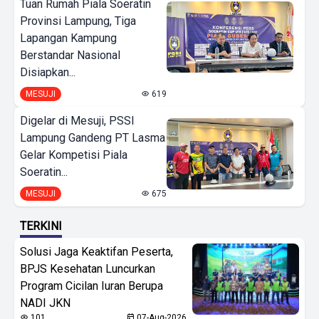
Tuan Rumah Piala Soeratin
Provinsi Lampung, Tiga
Lapangan Kampung
Berstandar Nasional
Disiapkan...
MESUJI
619
Digelar di Mesuji, PSSI
Lampung Gandeng PT Lasma
Gelar Kompetisi Piala
Soeratin...
MESUJI
675
TERKINI
Solusi Jaga Keaktifan Peserta,
BPJS Kesehatan Luncurkan
Program Cicilan Iuran Berupa
NADI JKN
101
07-Aug-2026