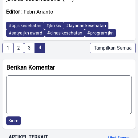
Editor :
Febri Arianto
#bpjs kesehatan
#jkn kis
#layanan kesehatan
#satya jkn award
#dinas kesehatan
#program jkn
4
1
2
3
Tampilkan Semua
Berikan Komentar
Kirim
ARTIKEL TERKAIT