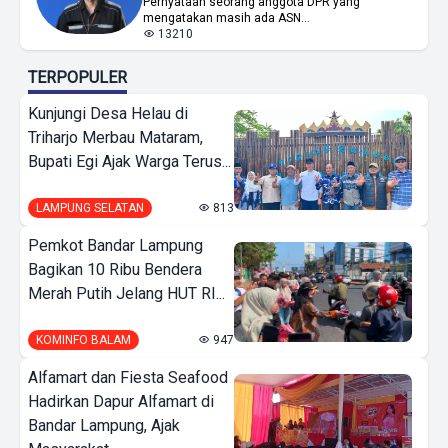
Pernyataan seorang anggota DPR yang
mengatakan masih ada ASN...
13210
TERPOPULER
Kunjungi Desa Helau di
Triharjo Merbau Mataram,
Bupati Egi Ajak Warga Terus...
LAMPUNG SELATAN
813
Pemkot Bandar Lampung
Bagikan 10 Ribu Bendera
Merah Putih Jelang HUT RI...
KOMINFO BALAM
947
Alfamart dan Fiesta Seafood
Hadirkan Dapur Alfamart di
Bandar Lampung, Ajak