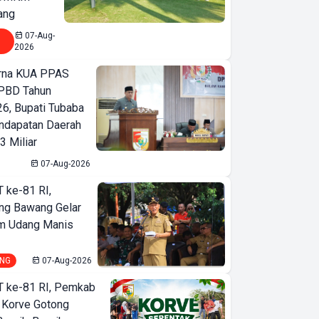
ang
07-Aug-
2026
urna KUA PPAS
PBD Tahun
6, Bupati Tubaba
ndapatan Daerah
3 Miliar
07-Aug-2026
T ke-81 RI,
ng Bawang Gelar
m Udang Manis
NG
07-Aug-2026
T ke-81 RI, Pemkab
 Korve Gotong