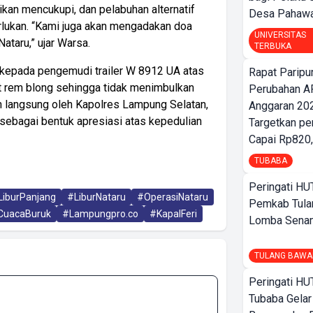
ikan mencukupi, dan pelabuhan alternatif
Desa Pahaw
rlukan. “Kami juga akan mengadakan doa
UNIVERSITAS
taru,” ujar Warsa.
TERBUKA
 kepada pengemudi trailer W 8912 UA atas
Rapat Parip
t rem blong sehingga tidak menimbulkan
Perubahan A
n langsung oleh Kapolres Lampung Selatan,
Anggaran 202
ebagai bentuk apresiasi atas kepedulian
Targetkan pe
Capai Rp820,
TUBABA
Peringati HU
LiburPanjang
#LiburNataru
#OperasiNataru
Pemkab Tula
CuacaBuruk
#Lampungpro.co
#KapalFeri
Lomba Sena
TULANG BAWA
Peringati HU
Tubaba Gelar