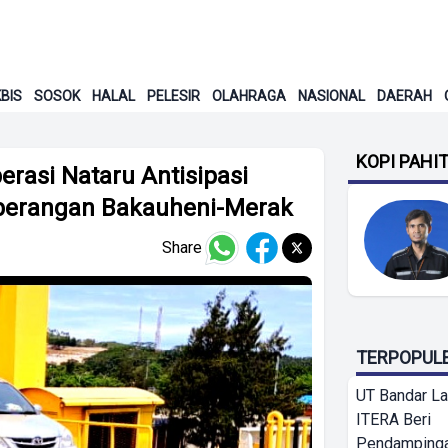
BIS
SOSOK
HALAL
PELESIR
OLAHRAGA
NASIONAL
DAERAH
KOPI PAHI
perasi Nataru Antisipasi
berangan Bakauheni-Merak
Share
TERPOPUL
UT Bandar L
ITERA Beri
Pendamping