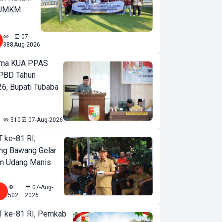
u UMKM
07-
388
Aug-2026
urna KUA PPAS
PBD Tahun
6, Bupati Tubaba
510
07-Aug-2026
T ke-81 RI,
ng Bawang Gelar
m Udang Manis
07-Aug-
502
2026
T ke-81 RI, Pemkab