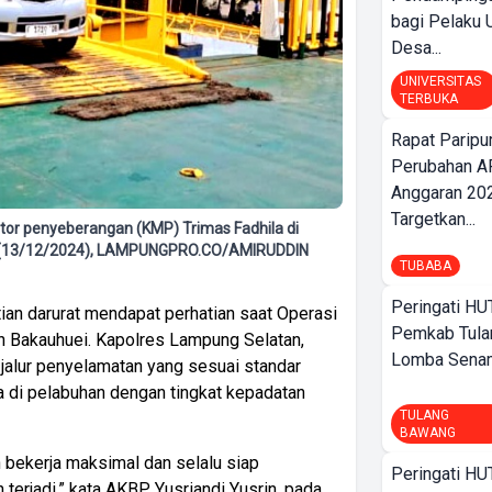
bagi Pelak
Desa...
UNIVERSITAS
TERBUKA
Rapat Parip
Perubahan A
Anggaran 202
Targetkan...
r penyeberangan (KMP) Trimas Fadhila di
t (13/12/2024), LAMPUNGPRO.CO/AMIRUDDIN
TUBABA
Peringati HU
ian darurat mendapat perhatian saat Operasi
Pemkab Tula
an Bakauhuei. Kapolres Lampung Selatan,
Lomba Sena
 jalur penyelamatan yang sesuai standar
 di pelabuhan dengan tingkat kepadatan
TULANG
BAWANG
bekerja maksimal dan selalu siap
Peringati HU
terjadi,” kata AKBP Yusriandi Yusrin, pada