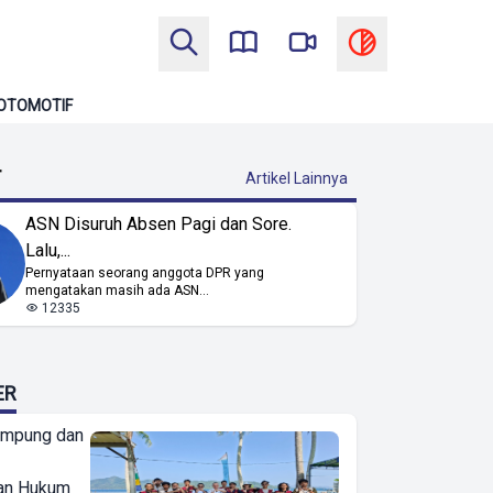
OTOMOTIF
T
Artikel Lainnya
ASN Disuruh Absen Pagi dan Sore.
Lalu,...
Pernyataan seorang anggota DPR yang
mengatakan masih ada ASN...
12335
ER
ampung dan
an Hukum