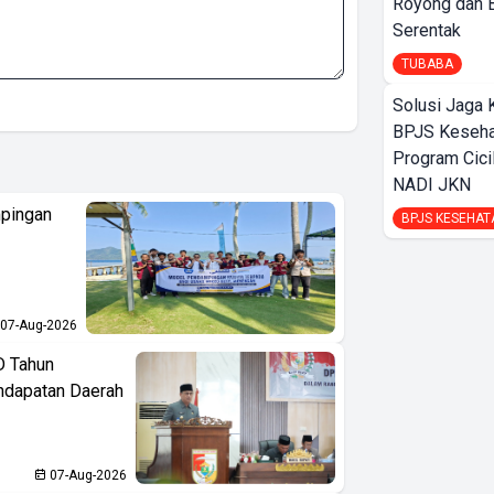
Royong dan B
Serentak
TUBABA
Solusi Jaga 
BPJS Keseha
Program Cici
NADI JKN
pingan
BPJS KESEHAT
07-Aug-2026
D Tahun
ndapatan Daerah
07-Aug-2026