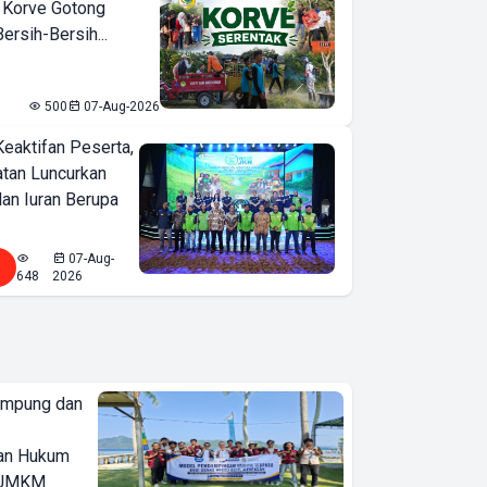
 Korve Gotong
rsih-Bersih...
500
07-Aug-2026
Keaktifan Peserta,
tan Luncurkan
lan Iuran Berupa
07-Aug-
648
2026
ampung dan
an Hukum
u UMKM