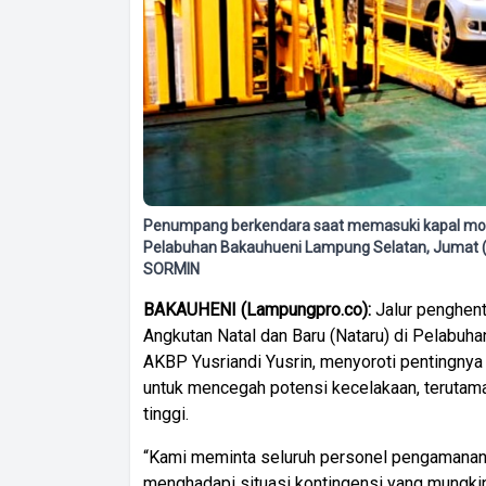
Penumpang berkendara saat memasuki kapal moto
Pelabuhan Bakauhueni Lampung Selatan, Juma
SORMIN
BAKAUHENI (Lampungpro.co):
Jalur penghent
Angkutan Natal dan Baru (Nataru) di Pelabuh
AKBP Yusriandi Yusrin, menyoroti pentingnya
untuk mencegah potensi kecelakaan, terutama
tinggi.
“Kami meminta seluruh personel pengamanan 
menghadapi situasi kontingensi yang mungkin 