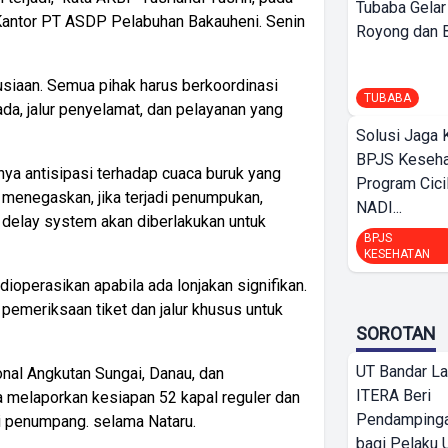
Tubaba Gelar
2 Kantor PT ASDP Pelabuhan Bakauheni. Senin
Royong dan Be
siaan. Semua pihak harus berkoordinasi
TUBABA
a, jalur penyelamat, dan pelayanan yang
Solusi Jaga 
BPJS Keseha
nya antisipasi terhadap cuaca buruk yang
Program Cici
menegaskan, jika terjadi penumpukan,
NADI...
 delay system akan diberlakukan untuk
BPJS
KESEHATAN
dioperasikan apabila ada lonjakan signifikan.
pemeriksaan tiket dan jalur khusus untuk
SOROTAN
UT Bandar L
onal Angkutan Sungai, Danau, dan
ITERA Beri
melaporkan kesiapan 52 kapal reguler dan
Pendamping
ni penumpang. selama Nataru.
bagi Pelak