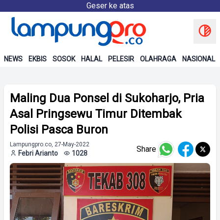
Geser ke atas
NEWS
EKBIS
SOSOK
HALAL
PELESIR
OLAHRAGA
NASIONAL
Maling Dua Ponsel di Sukoharjo, Pria
Asal Pringsewu Timur Ditembak
Polisi Pasca Buron
Lampungpro.co, 27-May-2022
Share
Febri Arianto
1028