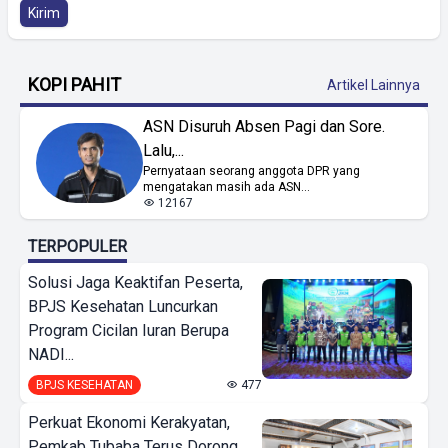
Kirim
KOPI PAHIT
Artikel Lainnya
ASN Disuruh Absen Pagi dan Sore.
Lalu,...
Pernyataan seorang anggota DPR yang
mengatakan masih ada ASN...
12167
TERPOPULER
Solusi Jaga Keaktifan Peserta,
BPJS Kesehatan Luncurkan
Program Cicilan Iuran Berupa
NADI...
BPJS KESEHATAN
477
Perkuat Ekonomi Kerakyatan,
Pemkab Tubaba Terus Dorong