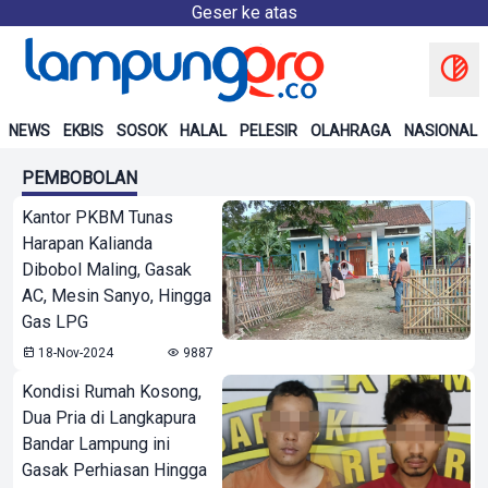
Geser ke atas
NEWS
EKBIS
SOSOK
HALAL
PELESIR
OLAHRAGA
NASIONAL
PEMBOBOLAN
Kantor PKBM Tunas
Harapan Kalianda
Dibobol Maling, Gasak
AC, Mesin Sanyo, Hingga
Gas LPG
18-Nov-2024
9887
Kondisi Rumah Kosong,
Dua Pria di Langkapura
Bandar Lampung ini
Gasak Perhiasan Hingga