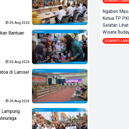
KOMINFO LAM
Ngaben Massa
Ketua TP PK
05-Aug-2026
Selatan Liha
Wisata Buday
kan Bantuan
KOMINFO LAM
05-Aug-2026
atoa di Lamsel
05-Aug-2026
K Lampung
linuraga