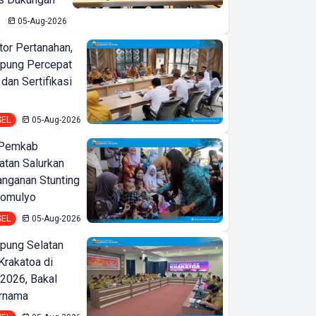
05-Aug-2026
or Pertanahan,
pung Percepat
an Sertifikasi
SEL
05-Aug-2026
 Pemkab
tan Salurkan
nganan Stunting
domulyo
SEL
05-Aug-2026
ung Selatan
Krakatoa di
2026, Bakal
ernama