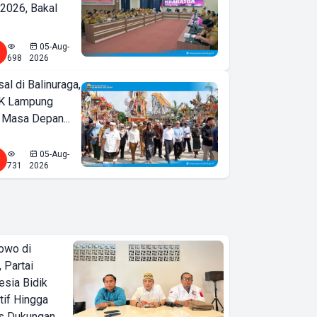
2026, Bakal
05-Aug-
698
2026
l di Balinuraga,
K Lampung
 Masa Depan...
05-Aug-
731
2026
owo di
 Partai
esia Bidik
tif Hingga
is Dukungan