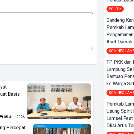
POLITIK
Gandeng Kant
Pemkab Lam
Pengamanan d
Aset Daerah
KOMINFO LAM
TP PKK dan
Lampung Sela
Bantuan Pena
ke Warga Si
yat
KOMINFO LAM
kuat Basis
Pemkab Lamp
Usung Spirit 
05-Aug-2026
Lamsel Fest 
Diisi Artis T
ng Percepat