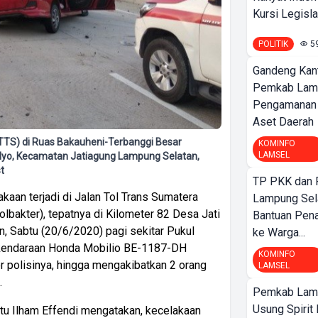
Kursi Legislat
POLITIK
5
Gandeng Kant
Pemkab Lam
Pengamanan d
Aset Daerah
JTTS) di Ruas Bakauheni-Terbanggi Besar
KOMINFO
LAMSEL
Mulyo, Kecamatan Jatiagung Lampung Selatan,
t
TP PKK dan
kaan terjadi di Jalan Tol Trans Sumatera
Lampung Sela
lbakter), tepatnya di Kilometer 82 Desa Jati
Bantuan Pena
, Sabtu (20/6/2020) pagi sekitar Pukul
ke Warga...
 kendaraan Honda Mobilio BE-1187-DH
KOMINFO
 polisinya, hingga mengakibatkan 2 orang
LAMSEL
.
Pemkab Lamp
Usung Spirit 
tu Ilham Effendi mengatakan, kecelakaan