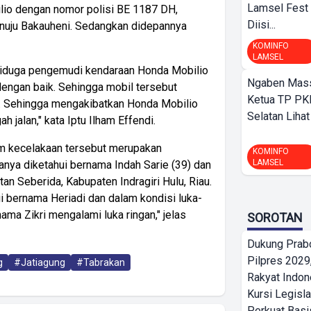
Lamsel Fest 
lio dengan nomor polisi BE 1187 DH,
Diisi...
enuju Bakauheni. Sedangkan didepannya
KOMINFO
LAMSEL
 diduga pengemudi kendaraan Honda Mobilio
Ngaben Massa
dengan baik. Sehingga mobil tersebut
Ketua TP PK
t. Sehingga mengakibatkan Honda Mobilio
Selatan Lihat
 jalan," kata Iptu Ilham Effendi.
m kecelakaan tersebut merupakan
KOMINFO
LAMSEL
nya diketahui bernama Indah Sarie (39) dan
an Seberida, Kabupaten Indragiri Hulu, Riau.
 bernama Heriadi dan dalam kondisi luka-
ma Zikri mengalami luka ringan," jelas
SOROTAN
Dukung Prab
Pilpres 2029,
g
#Jatiagung
#Tabrakan
Rakyat Indon
Kursi Legisla
Perkuat Bas