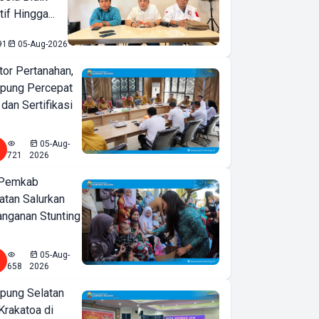
if Hingga...
91
05-Aug-2026
or Pertanahan,
pung Percepat
an Sertifikasi
05-Aug-
721
2026
 Pemkab
tan Salurkan
nganan Stunting
05-Aug-
658
2026
ung Selatan
Krakatoa di