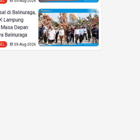
SEL
05-Aug-2026
l di Balinuraga,
K Lampung
t Masa Depan
a Balinuraga
SEL
05-Aug-2026