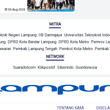
05-Aug-2026
MITRA
eknik Negeri Lampung
IIB Darmajaya
Universitas Teknokrat Ind
ung
DPRD Kota Bandar Lampung
DPRD Kota Metro
Pemrov L
awaran
Pemkab Lampung Tengah
Pemkot Kota Metro
Pemkab 
NETWORK
Suaradotcom
Klikpositif
Siberindo
Goindonesia
TENTANG KAMI
DISCLA