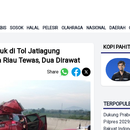
BIS
SOSOK
HALAL
PELESIR
OLAHRAGA
NASIONAL
DAERAH
KOPI PAHI
k di Tol Jatiagung
 Riau Tewas, Dua Dirawat
Share
TERPOPUL
Dukung Prab
Pilpres 2029,
Rakyat Indon