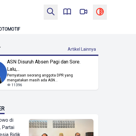
OTOMOTIF
T
Artikel Lainnya
ASN Disuruh Absen Pagi dan Sore.
Lalu,...
Pernyataan seorang anggota DPR yang
mengatakan masih ada ASN...
11396
ER
owo di
 Partai
esia Bidik