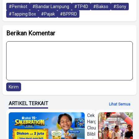
#Pemkot
#Bandar Lampung
#TP4D
#Bakso
#Sony
#Tapping Box
#Pajak
#BPPRD
Berikan Komentar
Kirim
ARTIKEL TERKAIT
Lihat Semua
Cek
Harga On
Cloud di
Blibli