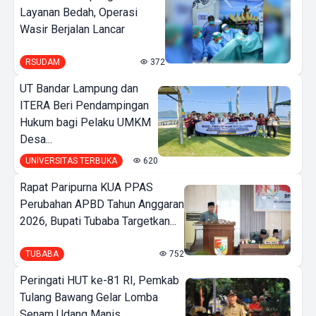
Layanan Bedah, Operasi
Wasir Berjalan Lancar
RSUDAM
372
UT Bandar Lampung dan
ITERA Beri Pendampingan
Hukum bagi Pelaku UMKM
Desa...
UNIVERSITAS TERBUKA
620
Rapat Paripurna KUA PPAS
Perubahan APBD Tahun Anggaran
2026, Bupati Tubaba Targetkan...
TUBABA
752
Peringati HUT ke-81 RI, Pemkab
Tulang Bawang Gelar Lomba
Senam Udang Manis