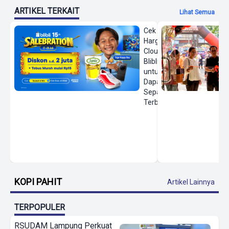
ARTIKEL TERKAIT
Lihat Semua
Cek
Harga On
Cloud di
Blibli
untuk
Dapatkan
Sepatu
Terbaru
KOPI PAHIT
Artikel Lainnya
TERPOPULER
RSUDAM Lampung Perkuat