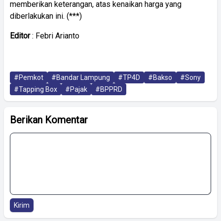
memberikan keterangan, atas kenaikan harga yang
diberlakukan ini. (***)
Editor
: Febri Arianto
#Pemkot
#Bandar Lampung
#TP4D
#Bakso
#Sony
#Tapping Box
#Pajak
#BPPRD
Berikan Komentar
Kirim