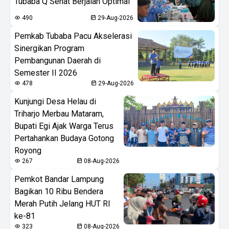
Tubaba Q Sehat Berjalan Optimal
490
29-Aug-2026
Pemkab Tubaba Pacu Akselerasi
Sinergikan Program
Pembangunan Daerah di
Semester II 2026
478
29-Aug-2026
Kunjungi Desa Helau di
Triharjo Merbau Mataram,
Bupati Egi Ajak Warga Terus
Pertahankan Budaya Gotong
Royong
267
08-Aug-2026
Pemkot Bandar Lampung
Bagikan 10 Ribu Bendera
Merah Putih Jelang HUT RI
ke-81
323
08-Aug-2026