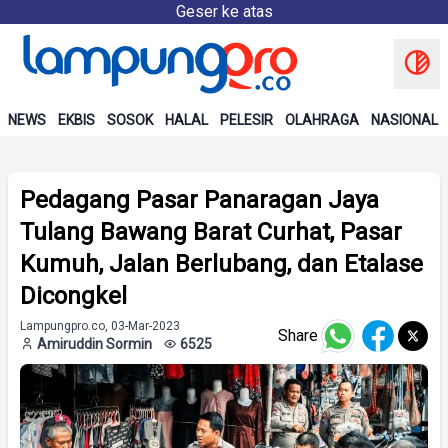
Geser ke atas
NEWS
EKBIS
SOSOK
HALAL
PELESIR
OLAHRAGA
NASIONAL
Pedagang Pasar Panaragan Jaya
Tulang Bawang Barat Curhat, Pasar
Kumuh, Jalan Berlubang, dan Etalase
Dicongkel
Lampungpro.co, 03-Mar-2023
Share
Amiruddin Sormin
6525