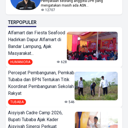
Pernyataan seorang anggota DPR yang
mengatakan masih ada ASN...
12707
TERPOPULER
Alfamart dan Fiesta Seafood
Hadirkan Dapur Alfamart di
Bandar Lampung, Ajak
Masyarakat...
HUMANIORA
628
Percepat Pembangunan, Pemkab
Tubaba dan BPN Tentukan Titik
Koordinat Pembangunan Sekolah
Rakyat
TUBABA
546
Aisyiyah Cadre Camp 2026,
Bupati Tubaba Ajak Kader
Aisyiyah Sinergi Perkuat