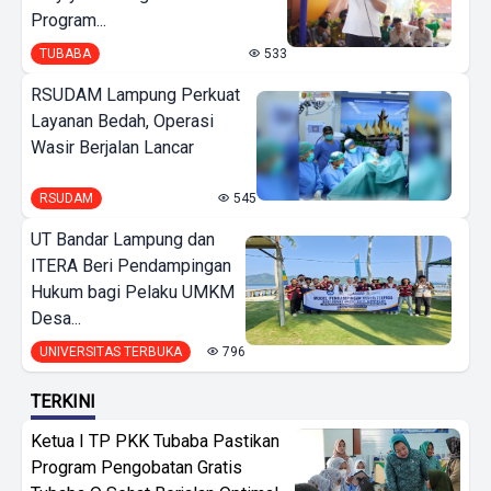
Program...
TUBABA
533
RSUDAM Lampung Perkuat
Layanan Bedah, Operasi
Wasir Berjalan Lancar
RSUDAM
545
UT Bandar Lampung dan
ITERA Beri Pendampingan
Hukum bagi Pelaku UMKM
Desa...
UNIVERSITAS TERBUKA
796
TERKINI
Ketua I TP PKK Tubaba Pastikan
Program Pengobatan Gratis