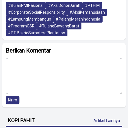
#BulanPMINasional
#AksiDonorDarah
#PTHIM
#CorporateSocialResponsibility
#AksiKemanusiaan
#LampungMembangun
#PalangMerahIndonesia
#ProgramCSR
#TulangBawangBarat
#PT BakrieSumateraPlantation
Berikan Komentar
Kirim
KOPI PAHIT
Artikel Lainnya