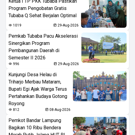
Ketua I TP PKK Tubaba Pastikan
Program Pengobatan Gratis
Tubaba Q Sehat Berjalan Optimal
1019
29-Aug-2026
Pemkab Tubaba Pacu Akselerasi
Sinergikan Program
Pembangunan Daerah di
Semester II 2026
996
29-Aug-2026
Kunjungi Desa Helau di
Triharjo Merbau Mataram,
Bupati Egi Ajak Warga Terus
Pertahankan Budaya Gotong
Royong
812
08-Aug-2026
Pemkot Bandar Lampung
Bagikan 10 Ribu Bendera
Merah Putih Jelang HUT RI