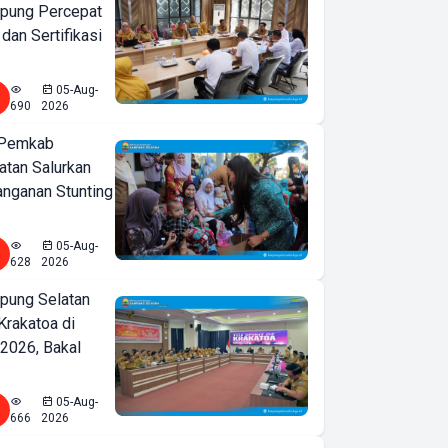
pung Percepat
an Sertifikasi
05-Aug-
690
2026
 Pemkab
tan Salurkan
nganan Stunting
05-Aug-
628
2026
ung Selatan
Krakatoa di
2026, Bakal
05-Aug-
666
2026