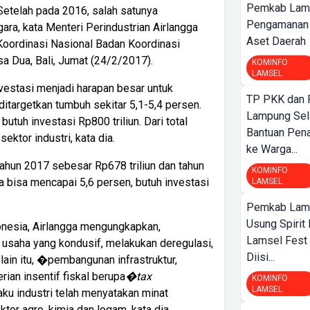
Pemkab Lam
 Setelah pada 2016, salah satunya
Pengamanan d
ra, kata Menteri Perindustrian Airlangga
Aset Daerah
Koordinasi Nasional Badan Koordinasi
 Dua, Bali, Jumat (24/2/2017).
KOMINFO
LAMSEL
vestasi menjadi harapan besar untuk
TP PKK dan
targetkan tumbuh sekitar 5,1-5,4 persen.
Lampung Sela
utuh investasi Rp800 triliun. Dari total
Bantuan Pena
ektor industri, kata dia.
ke Warga...
tahun 2017 sebesar Rp678 triliun dan tahun
KOMINFO
a bisa mencapai 5,6 persen, butuh investasi
LAMSEL
Pemkab Lamp
Usung Spirit 
donesia, Airlangga mengungkapkan,
Lamsel Fest 
 usaha yang kondusif, melakukan deregulasi,
Diisi...
ain itu, �pembangunan infrastruktur,
an insentif fiskal berupa
�tax
KOMINFO
LAMSEL
aku industri telah menyatakan minat
tor agro, kimia dan logam, kata dia.