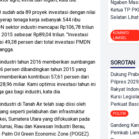
Ngaben Massa
Ketua TP PK
sudah ada 89 proyek investasi dengan nilai
Selatan Lihat
nyerap tenaga kerja sebanyak 544 ribu
N sektor industri mencapai Rp106,78 triliun
KOMINFO
2015 sebesar Rp89,04 triliun. "Investasi
LAMSEL
si 49,38 persen dari total investasi PMDN
langga.
r industri tahun 2016 memberikan sumbangan
SOROTAN
86 persen dibandingkan tahun 2015 yang
Dukung Prab
 memberikan kontribusi 57,61 persen dari
Pilpres 2029,
,96 miliar. Kami optimis investasi tahun ini
Rakyat Indon
gas bagi industri, kata dia.
Kursi Legisla
stri di Tanah Air telah siap diisi oleh
Perkuat Bas
ang seperti pelabuhan dan infrastruktur
POLITIK
gkei, Sumatera Utara yang difokuskan pada
Gandeng Kant
umai, Riau dan Kawasan Industri Berau,
Pemkab Lam
i Palm Oil Green Economic Zone (POGEZ).