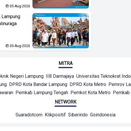
05-Aug-2026
K Lampung
linuraga
05-Aug-2026
MITRA
eknik Negeri Lampung
IIB Darmajaya
Universitas Teknokrat Ind
ung
DPRD Kota Bandar Lampung
DPRD Kota Metro
Pemrov L
awaran
Pemkab Lampung Tengah
Pemkot Kota Metro
Pemkab 
NETWORK
Suaradotcom
Klikpositif
Siberindo
Goindonesia