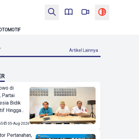
OTOMOTIF
T
Artikel Lainnya
ER
owo di
 Partai
esia Bidik
if Hingga...
55
05-Aug-2026
or Pertanahan,