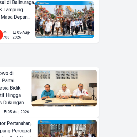
l di Balinuraga,
K Lampung
 Masa Depan...
05-Aug-
700
2026
owo di
 Partai
esia Bidik
tif Hingga
is Dukungan
05-Aug-2026
or Pertanahan,
pung Percepat