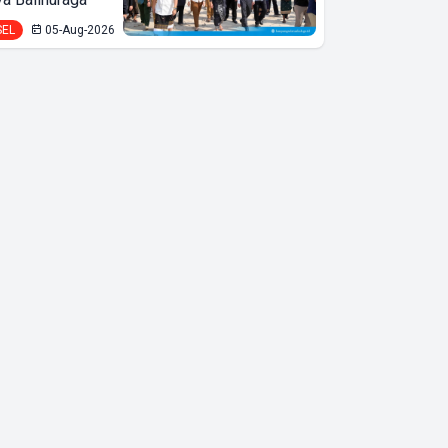
Ekonomi
SEL
05-Aug-2026
Terjaga di
Tengah
Gejolak Global,
Kabid OKK
ARUN
Lampung
Ardho
Apresiasi
Kepemimpinan
Presiden
Prabowo