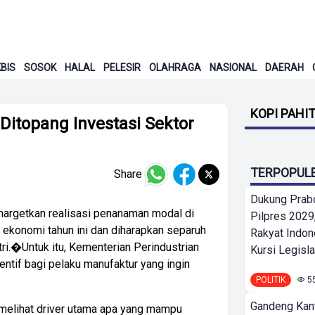
BIS
SOSOK
HALAL
PELESIR
OLAHRAGA
NASIONAL
DAERAH
KOPI PAHI
itopang Investasi Sektor
TERPOPUL
Share
Dukung Prab
rgetkan realisasi penanaman modal di
Pilpres 2029,
konomi tahun ini dan diharapkan separuh
Rakyat Indon
stri.�Untuk itu, Kementerian Perindustrian
Kursi Legislat
ntif bagi pelaku manufaktur yang ingin
POLITIK
5
Gandeng Kant
elihat driver utama apa yang mampu