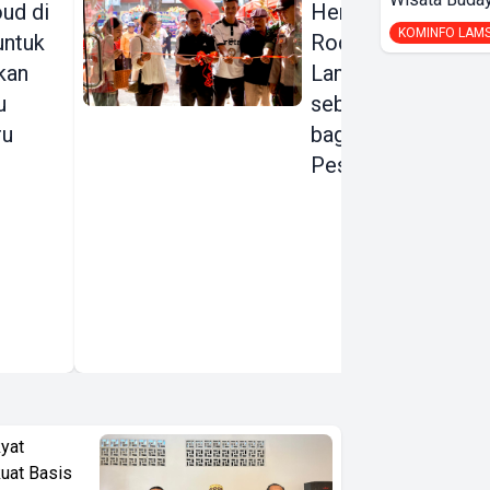
ud di
Hemat Energi,
KOMINFO LAM
 untuk
Rodalink
kan
Lampung Hadir
u
sebagai Rumah
ru
bagi para
Pesepeda
yat
kuat Basis