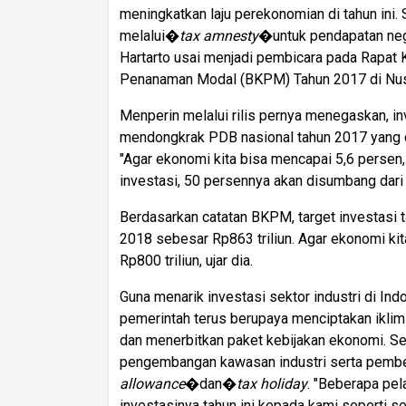
meningkatkan laju perekonomian di tahun ini.
melalui�
tax amnesty
�untuk pendapatan nega
Hartarto usai menjadi pembicara pada Rapat 
Penanaman Modal (BKPM) Tahun 2017 di Nusa
Menperin melalui rilis pernya menegaskan, in
mendongkrak PDB nasional tahun 2017 yang di
"Agar ekonomi kita bisa mencapai 5,6 persen, b
investasi, 50 persennya akan disumbang dari s
Berdasarkan catatan BKPM, target investasi 
2018 sebesar Rp863 triliun. Agar ekonomi kit
Rp800 triliun, ujar dia.
Guna menarik investasi sektor industri di In
pemerintah terus berupaya menciptakan iklim
dan menerbitkan paket kebijakan ekonomi. Sel
pengembangan kawasan industri serta pemberi
allowance
�dan�
tax holiday
. "Beberapa pel
investasinya tahun ini kepada kami seperti sek