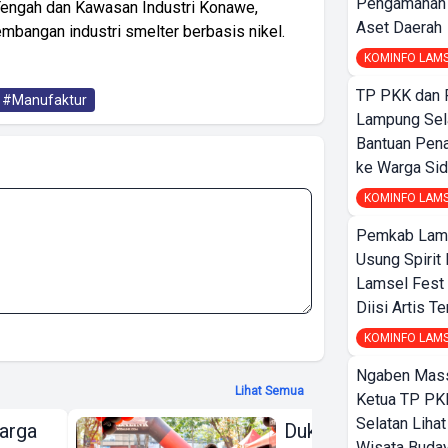
Pengamanan d
 Tengah dan Kawasan Industri Konawe,
Aset Daerah
bangan industri smelter berbasis nikel.
KOMINFO LAM
TP PKK dan
#Manufaktur
Lampung Sela
Bantuan Pena
ke Warga Si
KOMINFO LAM
Pemkab Lamp
Usung Spirit 
Lamsel Fest 
Diisi Artis T
KOMINFO LAM
Ngaben Massa
Lihat Semua
Ketua TP PK
Selatan Liha
arga
Dukung Gerakan
Wisata Buday