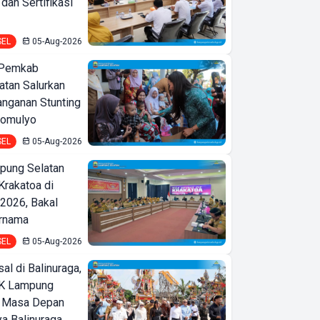
an Sertifikasi
SEL
05-Aug-2026
 Pemkab
tan Salurkan
nganan Stunting
domulyo
SEL
05-Aug-2026
ung Selatan
Krakatoa di
2026, Bakal
ernama
SEL
05-Aug-2026
l di Balinuraga,
K Lampung
t Masa Depan
Stabilitas
a Balinuraga