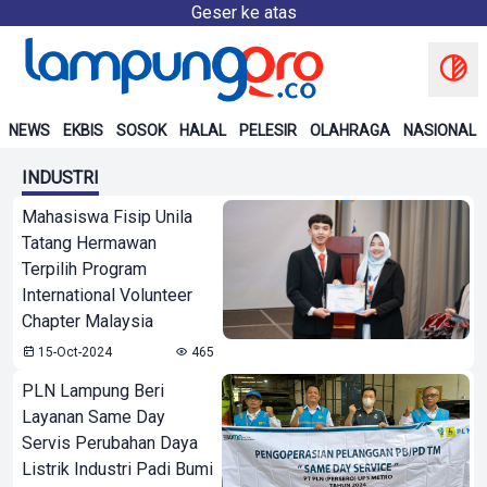
Geser ke atas
NEWS
EKBIS
SOSOK
HALAL
PELESIR
OLAHRAGA
NASIONAL
INDUSTRI
Mahasiswa Fisip Unila
Tatang Hermawan
Terpilih Program
International Volunteer
Chapter Malaysia
15-Oct-2024
465
PLN Lampung Beri
Layanan Same Day
Servis Perubahan Daya
Listrik Industri Padi Bumi