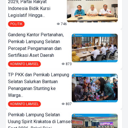
2029, Partai Rakyat
Indonesia Bidik Kursi
Legislatif Hingga...
POLITIK
746
Gandeng Kantor Pertanahan,
Pemkab Lampung Selatan
Percepat Pengamanan dan
Sertifikasi Aset Daerah
KOMINFO LAMSEL
873
TP PKK dan Pemkab Lampung
Selatan Salurkan Bantuan
Penanganan Stunting ke
Warga...
KOMINFO LAMSEL
807
Pemkab Lampung Selatan
Usung Spirit Krakatoa di Lamsel