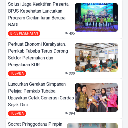
Solusi Jaga Keaktifan Peserta,
BPJS Kesehatan Luncurkan
Program Cicilan Iuran Berupa
NADI...
BPJS KESEHATAN
405
Perkuat Ekonomi Kerakyatan,
Pemkab Tubaba Terus Dorong
Sektor Peternakan dan
Penyaluran KUR
TUBABA
330
Luncurkan Gerakan Simpanan
Pelajar, Pemkab Tubaba
Upayakan Cetak Generasi Cerdas
Sejak Dini
TUBABA
394
Socrat Pringgodanu Pimpin