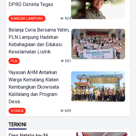
DPRD Diminta Tegas
BANDAR LAMPUNG
924
Belanja Ceria Bersama Yatim,
PLN Lampung Hadirkan
Kebahagiaan dan Edukasi
Keselamatan Listrik
PLN
551
Yayasan AHM Antarkan
Warga Kemalang Klaten
Kembangkan Ekowisata
Kalitalang dan Program
Desa...
HONDA
609
TERKINI
Dies Natalis ke-36,