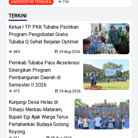
UNIVERSITAS TERBUKA
790
TERKINI
Ketua I TP PKK Tubaba Pastikan
Program Pengobatan Gratis
Tubaba Q Sehat Berjalan Optimal
484
29-Aug-2026
Pemkab Tubaba Pacu Akselerasi
Sinergikan Program
Pembangunan Daerah di
Semester II 2026
473
29-Aug-2026
Kunjungi Desa Helau di
Triharjo Merbau Mataram,
Bupati Egi Ajak Warga Terus
Pertahankan Budaya Gotong
Royong
261
08-Aug-2026