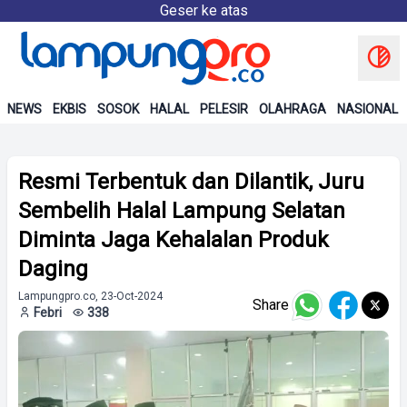
Geser ke atas
NEWS
EKBIS
SOSOK
HALAL
PELESIR
OLAHRAGA
NASIONAL
Resmi Terbentuk dan Dilantik, Juru
Sembelih Halal Lampung Selatan
Diminta Jaga Kehalalan Produk
Daging
Lampungpro.co, 23-Oct-2024
Share
Febri
338