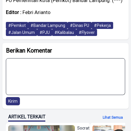
PU Pemerintah Kota (Pemkot) Bandar Lampung. (***)
Editor :
Febri Arianto
#Pemkot
#Bandar Lampung
#Dinas PU
#Pekerja
#Jalan Umum
#PJU
#Kalibalau
#Flyover
Berikan Komentar
Kirim
ARTIKEL TERKAIT
Lihat Semua
Socrat