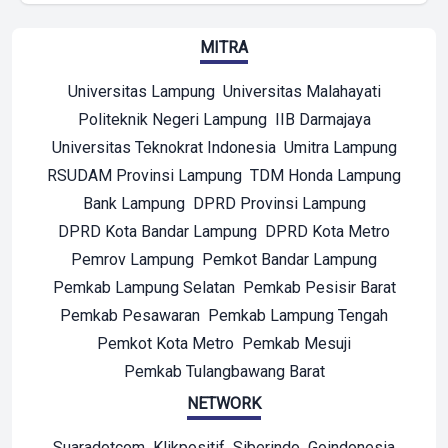
MITRA
Universitas Lampung
Universitas Malahayati
Politeknik Negeri Lampung
IIB Darmajaya
Universitas Teknokrat Indonesia
Umitra Lampung
RSUDAM Provinsi Lampung
TDM Honda Lampung
Bank Lampung
DPRD Provinsi Lampung
DPRD Kota Bandar Lampung
DPRD Kota Metro
Pemrov Lampung
Pemkot Bandar Lampung
Pemkab Lampung Selatan
Pemkab Pesisir Barat
Pemkab Pesawaran
Pemkab Lampung Tengah
Pemkot Kota Metro
Pemkab Mesuji
Pemkab Tulangbawang Barat
NETWORK
Suaradotcom
Klikpositif
Siberindo
Goindonesia