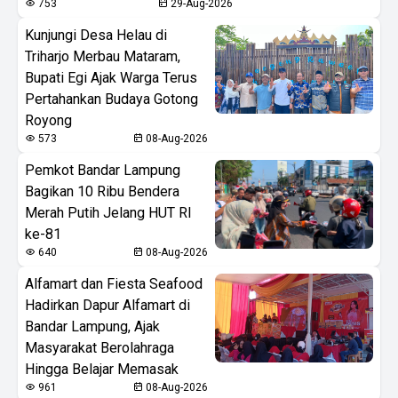
753
29-Aug-2026
Kunjungi Desa Helau di
Triharjo Merbau Mataram,
Bupati Egi Ajak Warga Terus
Pertahankan Budaya Gotong
Royong
573
08-Aug-2026
Pemkot Bandar Lampung
Bagikan 10 Ribu Bendera
Merah Putih Jelang HUT RI
ke-81
640
08-Aug-2026
Alfamart dan Fiesta Seafood
Hadirkan Dapur Alfamart di
Bandar Lampung, Ajak
Masyarakat Berolahraga
Hingga Belajar Memasak
961
08-Aug-2026