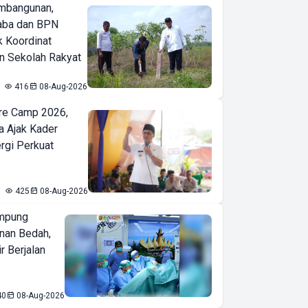
mbangunan,
aba dan BPN
k Koordinat
 Sekolah Rakyat
416
08-Aug-2026
re Camp 2026,
a Ajak Kader
ergi Perkuat
425
08-Aug-2026
mpung
nan Bedah,
r Berjalan
40
08-Aug-2026