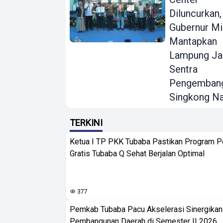
Diluncurkan,
Gubernur Mi
Mantapkan
Lampung Ja
Sentra
Pengemban
Singkong Na
TERKINI
Ketua I TP PKK Tubaba Pastikan Program 
Gratis Tubaba Q Sehat Berjalan Optimal
377
Pemkab Tubaba Pacu Akselerasi Sinergika
Pembangunan Daerah di Semester II 2026