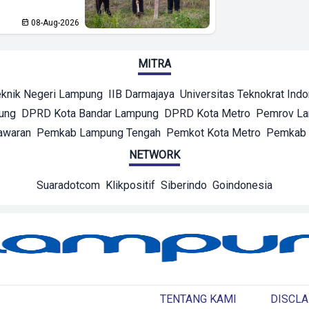
08-Aug-2026
MITRA
eknik Negeri Lampung
IIB Darmajaya
Universitas Teknokrat Ind
ung
DPRD Kota Bandar Lampung
DPRD Kota Metro
Pemrov L
awaran
Pemkab Lampung Tengah
Pemkot Kota Metro
Pemkab 
NETWORK
Suaradotcom
Klikpositif
Siberindo
Goindonesia
TENTANG KAMI
DISCLA