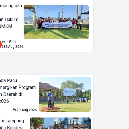
ampung dan
an Hukum
u UMKM
07-
683
Aug-2026
aba Pacu
inergikan Program
 Daerah di
 2026
29-Aug-2026
ar Lampung
ibu Bendera