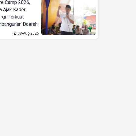
re Camp 2026,
Beri Remisi ke 45
a Ajak Kader
Warga Binaan di
ergi Perkuat
bangunan Daerah
Bawah Umur di
LKPA
08-Aug-2026