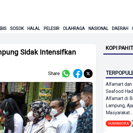
BIS
SOSOK
HALAL
PELESIR
OLAHRAGA
NASIONAL
DAERAH
KOPI PAHI
ung Sidak Intensifkan
TERPOPUL
Share
Alfamart dan
Seafood Had
Alfamart di 
Lampung, Aj
Masyarakat...
HUMANIORA