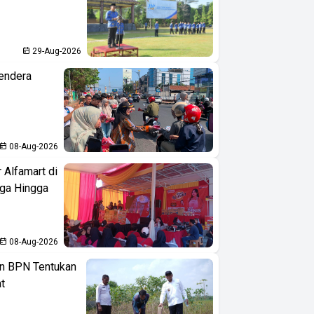
29-Aug-2026
endera
08-Aug-2026
 Alfamart di
aga Hingga
08-Aug-2026
n BPN Tentukan
t