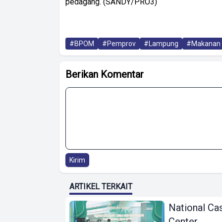
pedagang. (SANDY/PRO3)
#BPOM
#Pemprov
#Lampung
#Makanan
Berikan Komentar
Kirim
ARTIKEL TERKAIT
National Ca
Center