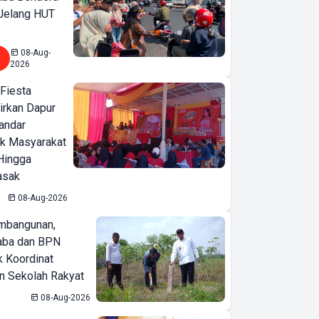
 Jelang HUT
08-Aug-
2026
 Fiesta
irkan Dapur
Bandar
ak Masyarakat
Hingga
asak
08-Aug-2026
mbangunan,
aba dan BPN
k Koordinat
 Sekolah Rakyat
Wakil Gubernur
08-Aug-2026
Lampung Jihan