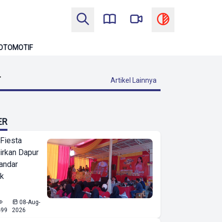
OTOMOTIF
T
Artikel Lainnya
ER
 Fiesta
irkan Dapur
Bandar
ak
08-Aug-
499
2026