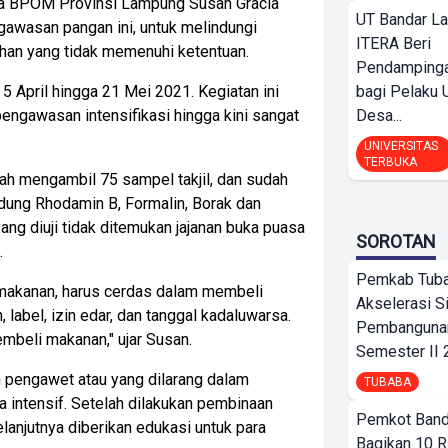
ala BPOM Provinsi Lampung Susan Gracia
UT Bandar L
gawasan pangan ini, untuk melindungi
ITERA Beri
han yang tidak memenuhi ketentuan.
Pendamping
bagi Pelak
l 5 April hingga 21 Mei 2021. Kegiatan ini
Desa...
ngawasan intensifikasi hingga kini sangat
UNIVERSITAS
TERBUKA
h mengambil 75 sampel takjil, dan sudah
dung Rhodamin B, Formalin, Borak dan
ang diuji tidak ditemukan jajanan buka puasa
SOROTAN
.
Pemkab Tub
makanan, harus cerdas dalam membeli
Akselerasi S
label, izin edar, dan tanggal kadaluwarsa.
Pembangunan
mbeli makanan," ujar Susan.
Semester II
 pengawet atau yang dilarang dalam
TUBABA
intensif. Setelah dilakukan pembinaan
Pemkot Band
anjutnya diberikan edukasi untuk para
Bagikan 10 R