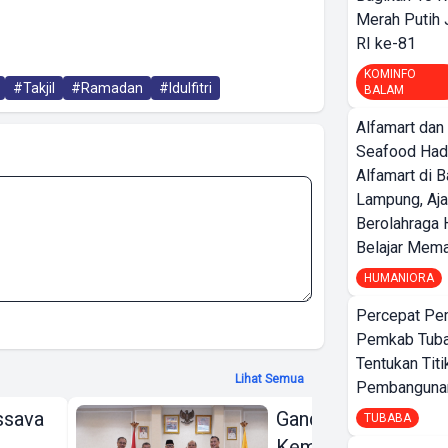
Merah Putih
RI ke-81
KOMINFO
#Takjil
#Ramadan
#Idulfitri
BALAM
Alfamart dan
Seafood Had
Alfamart di 
Lampung, Aj
Berolahraga 
Belajar Mem
HUMANIORA
Percepat Pe
Pemkab Tub
Tentukan Titi
Lihat Semua
Pembangunan
ssava
Gandeng KPK dan
TUBABA
Kementerian ATR