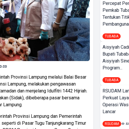
Percepat Pe
Pemkab Tub
Tentukan Titi
Pembangunan
TUBABA
Aisyiyah Cad
Bupati Tubab
Aisyiyah Sin
o.co
Program...
ntah Provinsi Lampung melalui Balai Besar
TUBABA
insi Lampung, melakukan pengawasan
RSUDAM La
madan dan menjelang Idulfitri 1442 Hijriah.
Perkuat Laya
akan (Sidak), dibeberapa pasar bersama
Operasi Wasi
ar Lampung.
Lancar
rintah Provinsi Lampung dan Pemerintah
 seperti di Pasar Tugu Tanjungkarang Timur
RSUDAM
4