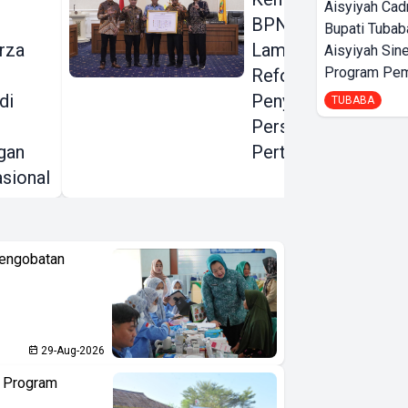
Aisyiyah Cad
BPN, Pemprov
Bupati Tubab
rza
Lampung Dorong
Aisyiyah Sin
Program Pem
Reformasi
di
Penyelesaian
TUBABA
Persoalan
gan
Pertanahan
sional
Pengobatan
29-Aug-2026
n Program