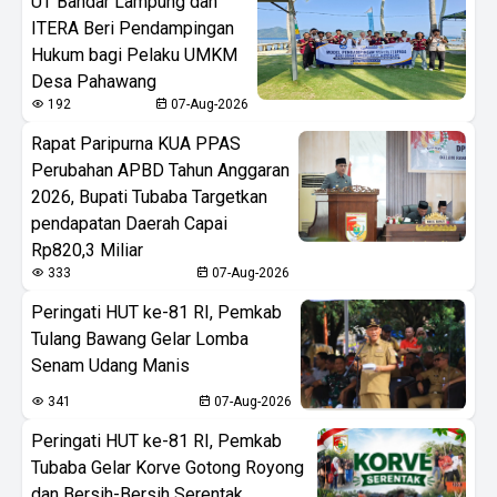
UT Bandar Lampung dan
ITERA Beri Pendampingan
Hukum bagi Pelaku UMKM
Desa Pahawang
192
07-Aug-2026
Rapat Paripurna KUA PPAS
Perubahan APBD Tahun Anggaran
2026, Bupati Tubaba Targetkan
pendapatan Daerah Capai
Rp820,3 Miliar
333
07-Aug-2026
Peringati HUT ke-81 RI, Pemkab
Tulang Bawang Gelar Lomba
Senam Udang Manis
341
07-Aug-2026
Peringati HUT ke-81 RI, Pemkab
Tubaba Gelar Korve Gotong Royong
dan Bersih-Bersih Serentak