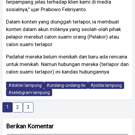
terpampang jelas terhadap klien kami di media
sosialnya," ujar Prabowo Febriyanto.
Dalam konten yang diunggah terlapor, ia membuat
konten dalam akun miliknya yang seolah-olah pihak
pelapor merebut calon suami orang (Pelakor) atau
calon suami terlapor.
Padahal mereka belum menikah dan baru ada rencana
untuk menikah. Namun hubungan mereka (terlapor dan
calon suami terlapor) ini kandas hubungannya.
#dokter lampung
#undang-undang ite
#polda lampung
#selebgram lampung
1
2
3
Berikan Komentar