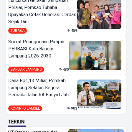
Luncurkan Gerakan Simpanan
Pelajar, Pemkab Tubaba
Upayakan Cetak Generasi Cerdas
Sejak Dini
TUBABA
459
Socrat Pringgodanu Pimpin
PERBASI Kota Bandar
Lampung 2026-2030
BANDAR LAMPUNG
480
Dana Rp1,13 Miliar, Pemkab
Lampung Selatan Segera
Perbaiki Jalan RA Basyid Jati...
KOMINFO LAMSEL
903
TERKINI