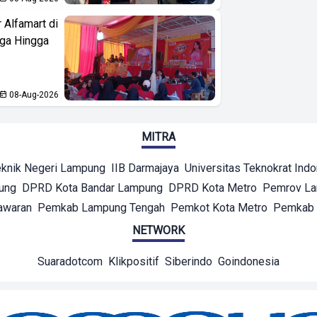
 Alfamart di
aga Hingga
08-Aug-2026
MITRA
eknik Negeri Lampung
IIB Darmajaya
Universitas Teknokrat Ind
ung
DPRD Kota Bandar Lampung
DPRD Kota Metro
Pemrov L
awaran
Pemkab Lampung Tengah
Pemkot Kota Metro
Pemkab 
NETWORK
Suaradotcom
Klikpositif
Siberindo
Goindonesia