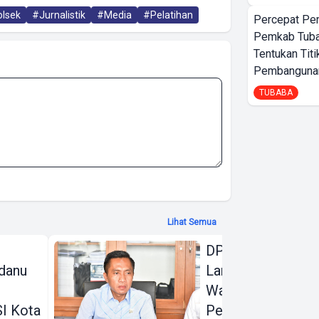
lsek
#Jurnalistik
#Media
#Pelatihan
Percepat Pe
Pemkab Tub
Tentukan Titi
Pembangunan
TUBABA
Lihat Semua
DPRD Bandar
danu
Lampung Beri
Warning Keras
I Kota
Perubahan KUA