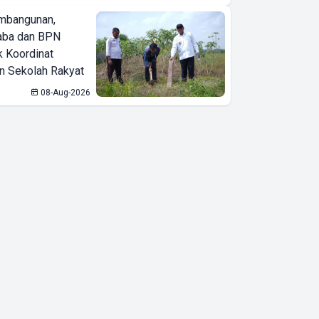
mbangunan,
aba dan BPN
k Koordinat
 Sekolah Rakyat
08-Aug-2026
SEAMEO
BIOTROP
Gelar National
& Regional