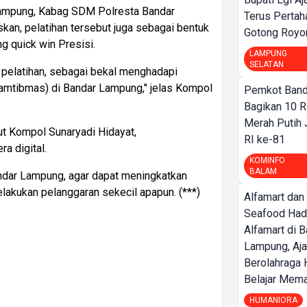
Lampung, Kabag SDM Polresta Bandar
Terus Pertah
an, pelatihan tersebut juga sebagai bentuk
Gotong Royo
 quick win Presisi.
LAMPUNG
SELATAN
t pelatihan, sebagai bekal menghadapi
amtibmas) di Bandar Lampung," jelas Kompol
Pemkot Band
Bagikan 10 R
Merah Putih
t Kompol Sunaryadi Hidayat,
RI ke-81
ra digital.
KOMINFO
BALAM
andar Lampung, agar dapat meningkatkan
lakukan pelanggaran sekecil apapun. (***)
Alfamart dan
Seafood Had
Alfamart di 
Lampung, Aj
Berolahraga 
Belajar Mem
HUMANIORA