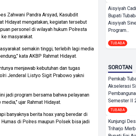
Aisyiyah Cad
s Zahwani Pandra Arsyad, Kasubdit
Bupati Tubab
Hidayat mengatakan, kegiatan tersebut
Aisyiyah Sin
uan personel di wilayah hukum Polresta
Program...
 ke masyarakat.
TUBABA
asyarakat semakin tinggi, terlebih lagi media
rbendung," kata AKBP Rahmat Hidayat.
SOROTAN
tentunya menjawab kebutuhan dan tugas
ri Jenderal Listyo Sigit Prabowo yakni
Pemkab Tub
Akselerasi S
Pembangunan
, ini jadi program bersama bahwa pelayanan
Semester II
e media," ujar Rahmat Hidayat.
TUBABA
kapi banyaknya berita hoax yang beredar di
Kunjungi Des
i Humas di Polres maupun Polsek bisa jadi
Triharjo Mer
Bupati Egi A