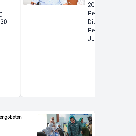
2026:
g
Pendapatan
030
Digenjot, Belanja
Pembangunan
Justru Dipangkas
Pengobatan