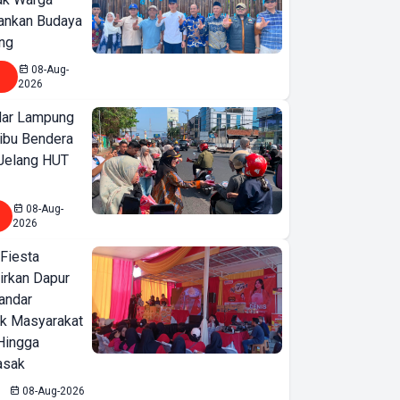
ankan Budaya
ng
08-Aug-
2026
ar Lampung
ibu Bendera
 Jelang HUT
08-Aug-
2026
 Fiesta
irkan Dapur
Bandar
ak Masyarakat
Hingga
asak
08-Aug-2026