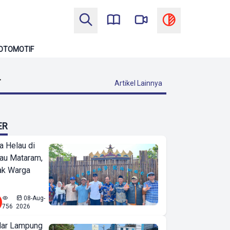
OTOMOTIF
T
Artikel Lainnya
ER
a Helau di
bau Mataram,
jak Warga
08-Aug-
756
2026
ar Lampung