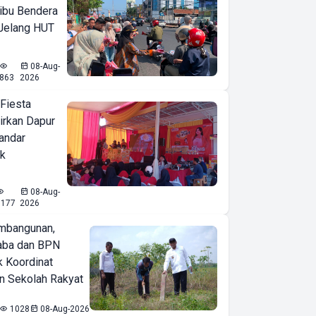
ibu Bendera
 Jelang HUT
08-Aug-
863
2026
 Fiesta
irkan Dapur
Bandar
ak
08-Aug-
1177
2026
mbangunan,
aba dan BPN
k Koordinat
 Sekolah Rakyat
1028
08-Aug-2026