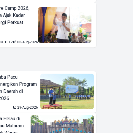
re Camp 2026,
a Ajak Kader
ergi Perkuat
1012
08-Aug-2026
aba Pacu
inergikan Program
 Daerah di
 2026
29-Aug-2026
a Helau di
bau Mataram,
jak Warga