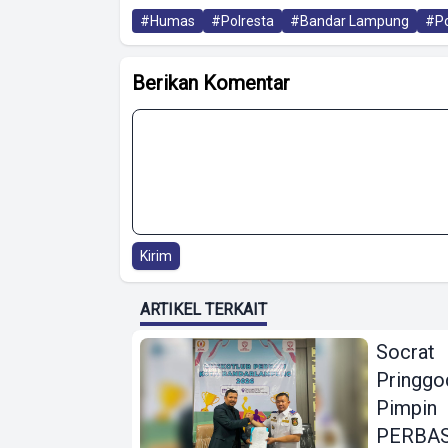
#Humas
#Polresta
#Bandar Lampung
#Po
Berikan Komentar
Kirim
ARTIKEL TERKAIT
Socrat
Pringgo
Pimpin
PERBAS