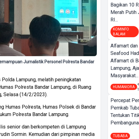
Bagikan 10 R
Merah Putih
RI...
KOMINFO
BALAM
Alfamart dan
Seafood Had
Alfamart di 
emampuan Jurnalistik Personel Polresta Bandar
Lampung, Aj
Masyarakat...
Polda Lampung, melatih peningkatan
 Humas Polresta Bandar Lampung, di Ruang
HUMANIORA
, Selasa (14/2/2023).
Percepat Pe
idang Humas Polresta, Humas Polsek di Bandar
Pemkab Tub
 hukum Polresta Bandar Lampung.
Tentukan Titi
Pembangunan
alis senior dan berkompeten di Lampung
udin Sormin. Kemudian dari pimpinan media
TUBABA