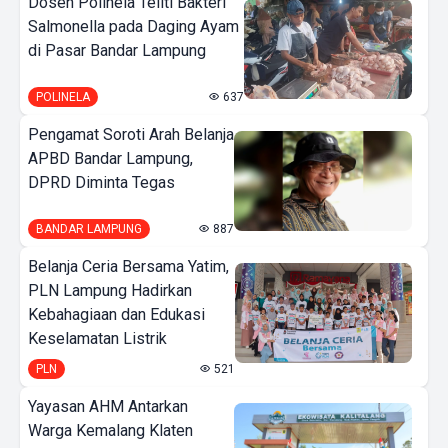
Dosen Polinela Teliti Bakteri
Salmonella pada Daging Ayam
di Pasar Bandar Lampung
POLINELA
637
Pengamat Soroti Arah Belanja
APBD Bandar Lampung,
DPRD Diminta Tegas
BANDAR LAMPUNG
887
Belanja Ceria Bersama Yatim,
PLN Lampung Hadirkan
Kebahagiaan dan Edukasi
Keselamatan Listrik
PLN
521
Yayasan AHM Antarkan
Warga Kemalang Klaten