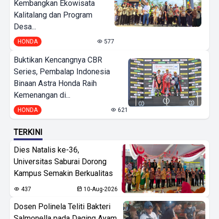
Kembangkan Ekowisata
Kalitalang dan Program
Desa...
HONDA
577
Buktikan Kencangnya CBR
Series, Pembalap Indonesia
Binaan Astra Honda Raih
Kemenangan di...
HONDA
621
TERKINI
Dies Natalis ke-36,
Universitas Saburai Dorong
Kampus Semakin Berkualitas
437
10-Aug-2026
Dosen Polinela Teliti Bakteri
Salmonella pada Daging Ayam