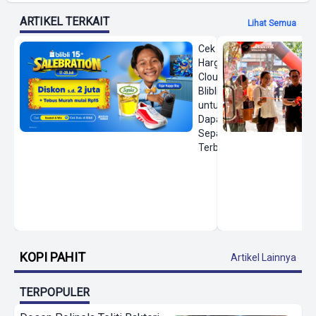
ARTIKEL TERKAIT
Lihat Semua
Cek
Harga On
Cloud di
Blibli
untuk
Dapatkan
Sepatu
Terbaru
KOPI PAHIT
Artikel Lainnya
TERPOPULER