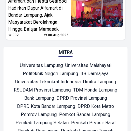
Alfamart dan Fiesta Seafood
Hadirkan Dapur Alfamart di
Bandar Lampung, Ajak
Masyarakat Berolahraga
Hingga Belajar Memasak
992
08-Aug-2026
MITRA
Universitas Lampung
Universitas Malahayati
Politeknik Negeri Lampung
IIB Darmajaya
Universitas Teknokrat Indonesia
Umitra Lampung
RSUDAM Provinsi Lampung
TDM Honda Lampung
Bank Lampung
DPRD Provinsi Lampung
DPRD Kota Bandar Lampung
DPRD Kota Metro
Pemrov Lampung
Pemkot Bandar Lampung
Pemkab Lampung Selatan
Pemkab Pesisir Barat
Pemkab Pesawaran
Pemkab Lampung Tengah