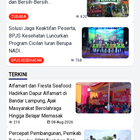
dan Bersih-Bersih...
TUBABA
620
Solusi Jaga Keaktifan Peserta,
BPJS Kesehatan Luncurkan
Program Cicilan Iuran Berupa
NADI...
BPJS KESEHATAN
768
TERKINI
Alfamart dan Fiesta Seafood
Hadirkan Dapur Alfamart di
Bandar Lampung, Ajak
Masyarakat Berolahraga
Hingga Belajar Memasak
210
08-Aug-2026
Percepat Pembangunan, Pemkab