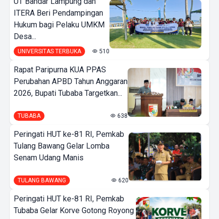
UT Bandar Lampung dan
ITERA Beri Pendampingan
Hukum bagi Pelaku UMKM
Desa...
UNIVERSITAS TERBUKA
510
Rapat Paripurna KUA PPAS
Perubahan APBD Tahun Anggaran
2026, Bupati Tubaba Targetkan...
TUBABA
638
Peringati HUT ke-81 RI, Pemkab
Tulang Bawang Gelar Lomba
Senam Udang Manis
TULANG BAWANG
620
Peringati HUT ke-81 RI, Pemkab
Tubaba Gelar Korve Gotong Royong