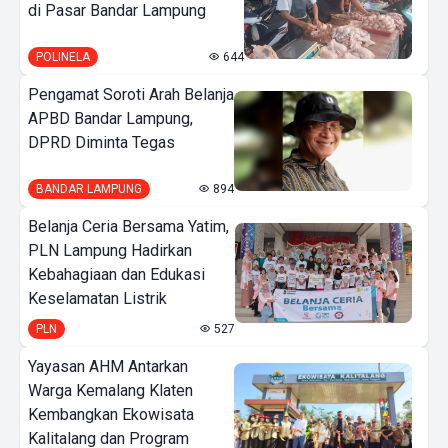
di Pasar Bandar Lampung
POLINELA
644
Pengamat Soroti Arah Belanja
APBD Bandar Lampung,
DPRD Diminta Tegas
BANDAR LAMPUNG
894
Belanja Ceria Bersama Yatim,
PLN Lampung Hadirkan
Kebahagiaan dan Edukasi
Keselamatan Listrik
PLN
527
Yayasan AHM Antarkan
Warga Kemalang Klaten
Kembangkan Ekowisata
Kalitalang dan Program