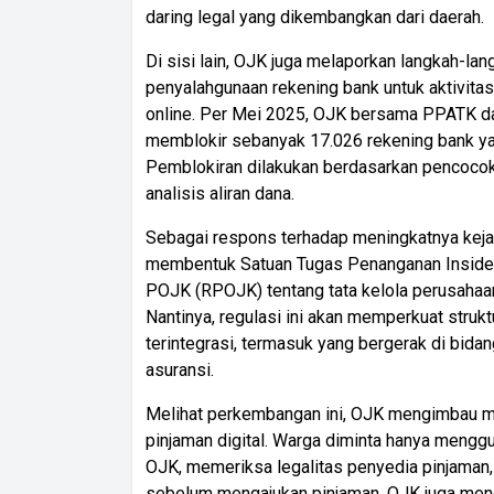
daring legal yang dikembangkan dari daerah.
Di sisi lain, OJK juga melaporkan langkah-l
penyalahgunaan rekening bank untuk aktivitas il
online. Per Mei 2025, OJK bersama PPATK da
memblokir sebanyak 17.026 rekening bank yan
Pemblokiran dilakukan berdasarkan pencoco
analisis aliran dana.
Sebagai respons terhadap meningkatnya kejah
membentuk Satuan Tugas Penanganan Inside
POJK (RPOJK) tentang tata kelola perusahaa
Nantinya, regulasi ini akan memperkuat stru
terintegrasi, termasuk yang bergerak di bidan
asuransi.
Melihat perkembangan ini, OJK mengimbau m
pinjaman digital. Warga diminta hanya menggun
OJK, memeriksa legalitas penyedia pinjaman
sebelum mengajukan pinjaman. OJK juga mene