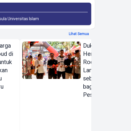
sula Universitas Islam
Lihat Semua
arga
Dukung Gerakan
ud di
Hemat Energi,
 untuk
Rodalink
kan
Lampung Hadir
u
sebagai Rumah
ru
bagi para
Pesepeda