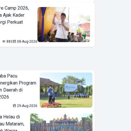
re Camp 2026,
a Ajak Kader
ergi Perkuat
883
08-Aug-2026
aba Pacu
inergikan Program
 Daerah di
 2026
29-Aug-2026
a Helau di
bau Mataram,
jak Warga