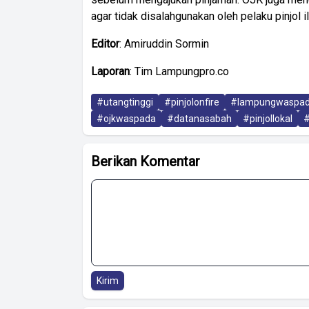
agar tidak disalahgunakan oleh pelaku pinjol il
Editor
: Amiruddin Sormin
Laporan
: Tim Lampungpro.co
#utangtinggi
#pinjolonfire
#lampungwaspa
#ojkwaspada
#datanasabah
#pinjollokal
#
Berikan Komentar
Kirim