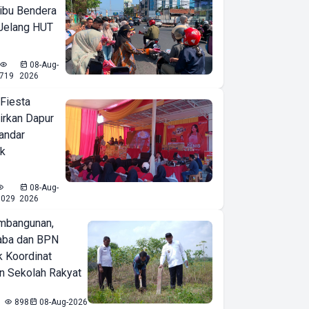
ibu Bendera
 Jelang HUT
08-Aug-
719
2026
 Fiesta
irkan Dapur
Bandar
ak
08-Aug-
1029
2026
mbangunan,
aba dan BPN
k Koordinat
 Sekolah Rakyat
898
08-Aug-2026