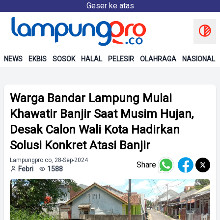
Geser ke atas
NEWS
EKBIS
SOSOK
HALAL
PELESIR
OLAHRAGA
NASIONAL
Warga Bandar Lampung Mulai
Khawatir Banjir Saat Musim Hujan,
Desak Calon Wali Kota Hadirkan
Solusi Konkret Atasi Banjir
Lampungpro.co, 28-Sep-2024
Share
Febri
1588