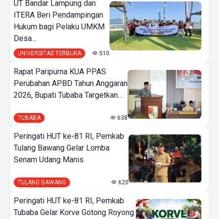
UT Bandar Lampung dan
ITERA Beri Pendampingan
Hukum bagi Pelaku UMKM
Desa...
UNIVERSITAS TERBUKA
510
Rapat Paripurna KUA PPAS
Perubahan APBD Tahun Anggaran
2026, Bupati Tubaba Targetkan...
TUBABA
638
Peringati HUT ke-81 RI, Pemkab
Tulang Bawang Gelar Lomba
Senam Udang Manis
TULANG BAWANG
620
Peringati HUT ke-81 RI, Pemkab
Tubaba Gelar Korve Gotong Royong