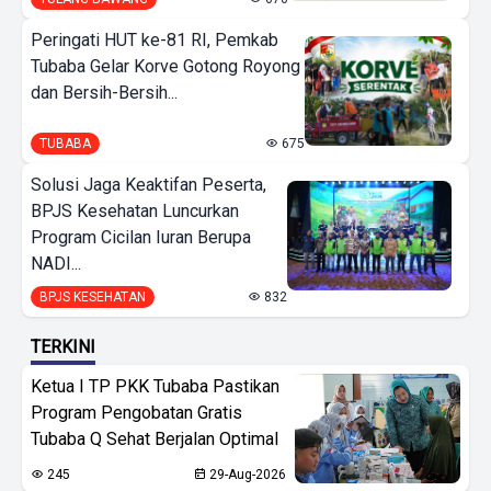
Peringati HUT ke-81 RI, Pemkab
Tubaba Gelar Korve Gotong Royong
dan Bersih-Bersih...
TUBABA
675
Solusi Jaga Keaktifan Peserta,
BPJS Kesehatan Luncurkan
Program Cicilan Iuran Berupa
NADI...
BPJS KESEHATAN
832
TERKINI
Ketua I TP PKK Tubaba Pastikan
Program Pengobatan Gratis
Tubaba Q Sehat Berjalan Optimal
245
29-Aug-2026