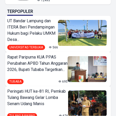
12493
TERPOPULER
UT Bandar Lampung dan
ITERA Beri Pendampingan
Hukum bagi Pelaku UMKM
Desa...
UNIVERSITAS TERBUKA
566
Rapat Paripurna KUA PPAS
Perubahan APBD Tahun Anggaran
2026, Bupati Tubaba Targetkan...
TUBABA
695
Peringati HUT ke-81 RI, Pemkab
Tulang Bawang Gelar Lomba
Senam Udang Manis
TULANG BAWANG
676