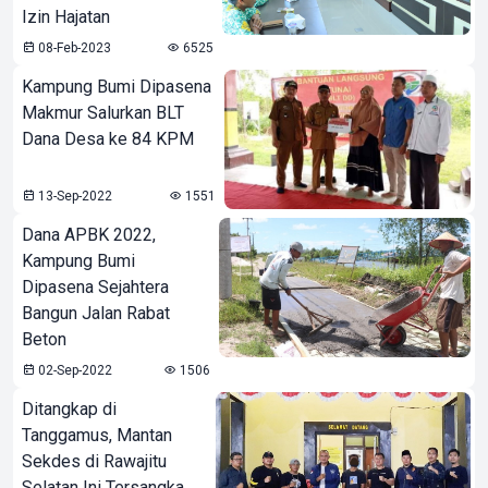
Izin Hajatan
08-Feb-2023
6525
Kampung Bumi Dipasena
Makmur Salurkan BLT
Dana Desa ke 84 KPM
13-Sep-2022
1551
Dana APBK 2022,
Kampung Bumi
Dipasena Sejahtera
Bangun Jalan Rabat
Beton
02-Sep-2022
1506
Ditangkap di
Tanggamus, Mantan
Sekdes di Rawajitu
Selatan Ini Tersangka