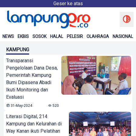
Geser ke atas
NEWS
EKBIS
SOSOK
HALAL
PELESIR
OLAHRAGA
NASIONAL
KAMPUNG
Transparansi
Pengelolaan Dana Desa,
Pemerintah Kampung
Bumi Dipasena Abadi
Ikuti Monitoring dan
Evaluasi
31-May-2024
520
Literasi Digital, 214
Kampung dan Kelurahan di
Way Kanan ikuti Pelatihan