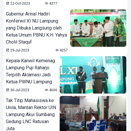
22-Oct-2023
4377
Gubernur Arinal Hadiri
Konferwil XI NU Lampung
yang Dibuka Langsung oleh
Ketua Umum PBNU K.H. Yahya
Cholil Staquf
29-Jul-2023
4257
Kepala Kanwil Kemenag
Lampung Puji Raharjo
Terpilih Aklamasi Jadi
Ketua PWNU Lampung
30-Jul-2023
4606
Tak Titip Mahasiswa ke
Unila, Mantan Rektor UIN
Lampung Akui Sumbang
Gedung LNC Ratusan
Juta