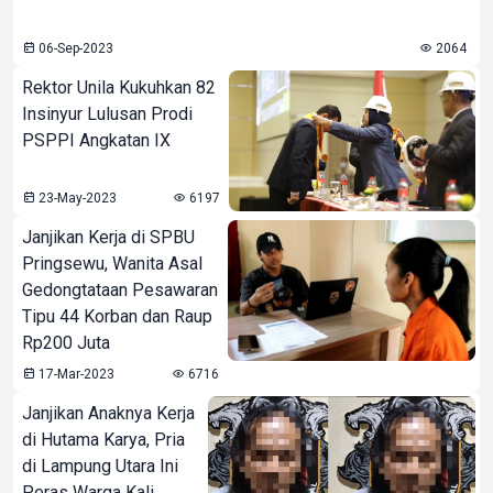
06-Sep-2023
2064
Rektor Unila Kukuhkan 82
Insinyur Lulusan Prodi
PSPPI Angkatan IX
23-May-2023
6197
Janjikan Kerja di SPBU
Pringsewu, Wanita Asal
Gedongtataan Pesawaran
Tipu 44 Korban dan Raup
Rp200 Juta
17-Mar-2023
6716
Janjikan Anaknya Kerja
di Hutama Karya, Pria
di Lampung Utara Ini
Peras Warga Kali