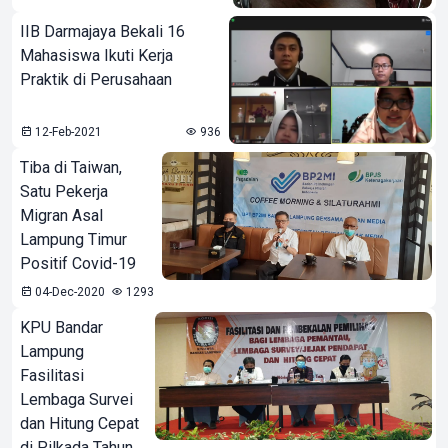
IIB Darmajaya Bekali 16
Mahasiswa Ikuti Kerja
Praktik di Perusahaan
12-Feb-2021
936
Tiba di Taiwan,
Satu Pekerja
Migran Asal
Lampung Timur
Positif Covid-19
04-Dec-2020
1293
KPU Bandar
Lampung
Fasilitasi
Lembaga Survei
dan Hitung Cepat
di Pilkada Tahun