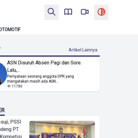
OTOMOTIF
T
Artikel Lainnya
ASN Disuruh Absen Pagi dan Sore.
Lalu,...
Pernyataan seorang anggota DPR yang
mengatakan masih ada ASN...
11786
ER
suji, PSSI
ndeng PT
 Kompetisi