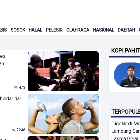
BIS
SOSOK
HALAL
PELESIR
OLAHRAGA
NASIONAL
DAERAH
KOPI PAHI
res
an
473
hindar dari
TERPOPUL
Digelar di Me
7246
Lampung Ga
Lasma Gelar