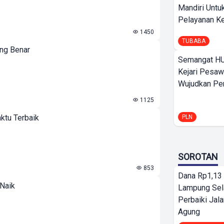
Mandiri Untu
Pelayanan Ke
1450
TUBABA
ang Benar
Semangat HU
Kejari Pesaw
Wujudkan Per
1125
ktu Terbaik
PLN
SOROTAN
853
Dana Rp1,13 
 Naik
Lampung Sel
Perbaiki Jala
Agung