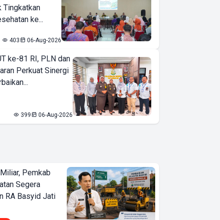
k Tingkatkan
sehatan ke...
403
06-Aug-2026
T ke-81 RI, PLN dan
aran Perkuat Sinergi
baikan...
399
06-Aug-2026
Miliar, Pemkab
atan Segera
n RA Basyid Jati