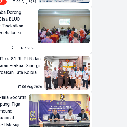
SEL
06-Aug-2026
ba Dorong
Bisa BLUD
k Tingkatkan
esehatan ke
06-Aug-2026
T ke-81 RI, PLN dan
aran Perkuat Sinergi
baikan Tata Kelola
06-Aug-2026
iala Soeratin
pung, Tiga
ampung
asional
SI Mesuji