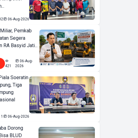
...
32
06-Aug-2026
Miliar, Pemkab
atan Segera
n RA Basyid Jati...
06-Aug-
421
2026
iala Soeratin
pung, Tiga
ampung
asional
11
06-Aug-2026
ba Dorong
Bisa BLUD