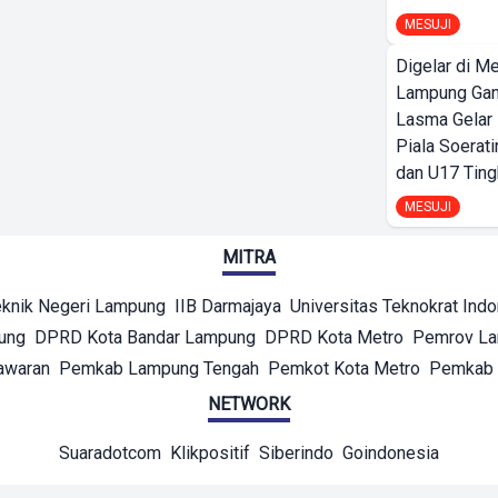
MESUJI
Digelar di Me
Lampung Ga
Lasma Gelar
Piala Soerati
dan U17 Ting
MESUJI
MITRA
eknik Negeri Lampung
IIB Darmajaya
Universitas Teknokrat Ind
ung
DPRD Kota Bandar Lampung
DPRD Kota Metro
Pemrov L
awaran
Pemkab Lampung Tengah
Pemkot Kota Metro
Pemkab 
NETWORK
Suaradotcom
Klikpositif
Siberindo
Goindonesia