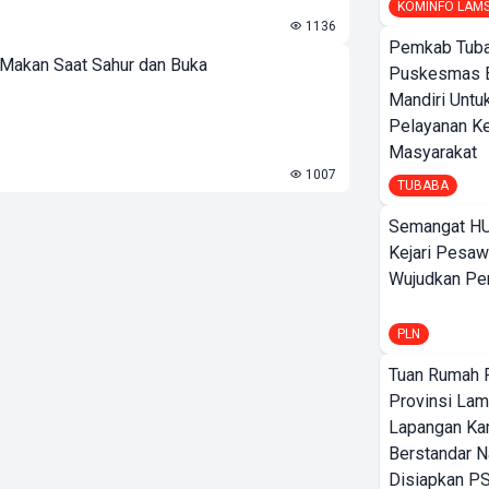
KOMINFO LAM
1136
Pemkab Tuba
 Makan Saat Sahur dan Buka
Puskesmas 
Mandiri Untu
Pelayanan K
Masyarakat
1007
TUBABA
Semangat HU
Kejari Pesaw
Wujudkan Per
PLN
Tuan Rumah P
Provinsi Lam
Lapangan K
Berstandar N
Disiapkan PS