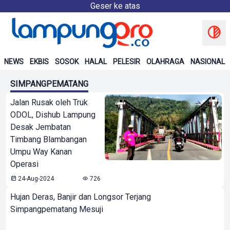
Geser ke atas
NEWS
EKBIS
SOSOK
HALAL
PELESIR
OLAHRAGA
NASIONAL
SIMPANGPEMATANG
Jalan Rusak oleh Truk
ODOL, Dishub Lampung
Desak Jembatan
Timbang Blambangan
Umpu Way Kanan
Operasi
24-Aug-2024
726
Hujan Deras, Banjir dan Longsor Terjang
Simpangpematang Mesuji