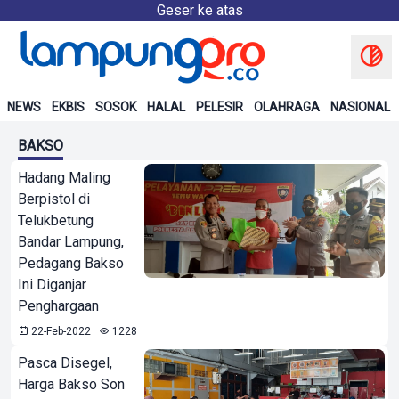
Geser ke atas
NEWS
EKBIS
SOSOK
HALAL
PELESIR
OLAHRAGA
NASIONAL
BAKSO
Hadang Maling
Berpistol di
Telukbetung
Bandar Lampung,
Pedagang Bakso
Ini Diganjar
Penghargaan
22-Feb-2022
1228
Pasca Disegel,
Harga Bakso Son