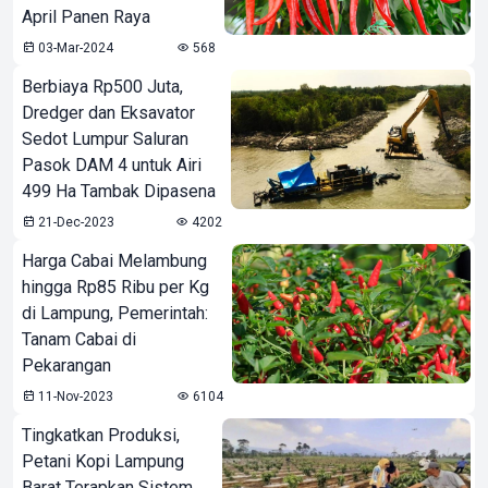
April Panen Raya
03-Mar-2024
568
Berbiaya Rp500 Juta,
Dredger dan Eksavator
Sedot Lumpur Saluran
Pasok DAM 4 untuk Airi
499 Ha Tambak Dipasena
21-Dec-2023
4202
Harga Cabai Melambung
hingga Rp85 Ribu per Kg
di Lampung, Pemerintah:
Tanam Cabai di
Pekarangan
11-Nov-2023
6104
Tingkatkan Produksi,
Petani Kopi Lampung
Barat Terapkan Sistem