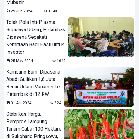
Mubazir
29-Jun-2024
1943
Tolak Pola Inti-Plasma
Budidaya Udang, Petambak
Dipasena Sepakati
Kemitraan Bagi Hasil untuk
Investor
25-May-2024
1649
Kampung Bumi Dipasena
Abadi Gulirkan 1,8 Juta
Benur Udang Vanamei ke
Petambak di 12 RW
01-Apr-2024
824
Stabilkan Harga,
Pemprov Lampung
Tanam Cabai 100 Hektare
di Sukoharjo Pringsewu,