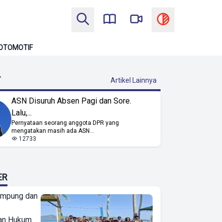
OTOMOTIF
T
Artikel Lainnya
ASN Disuruh Absen Pagi dan Sore.
Lalu,...
Pernyataan seorang anggota DPR yang
mengatakan masih ada ASN...
12733
ER
ampung dan
an Hukum