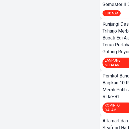
Semester II
TUBABA
Kunjungi Des
Triharjo Mer
Bupati Egi A
Terus Pertah
Gotong Royo
LAMPUNG
SELATAN
Pemkot Band
Bagikan 10 R
Merah Putih
RI ke-81
KOMINFO
BALAM
Alfamart dan
Seafood Had