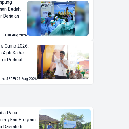
mpung
nan Bedah,
r Berjalan
73
08-Aug-2026
re Camp 2026,
a Ajak Kader
ergi Perkuat
562
08-Aug-2026
aba Pacu
inergikan Program
 Daerah di