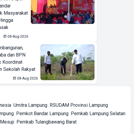
Bandar
ak Masyarakat
Hingga
asak
08-Aug-2026
mbangunan,
aba dan BPN
k Koordinat
 Sekolah Rakyat
08-Aug-2026
onesia
Umitra Lampung
RSUDAM Provinsi Lampung
ampung
Pemkot Bandar Lampung
Pemkab Lampung Selatan
Mesuji
Pemkab Tulangbawang Barat