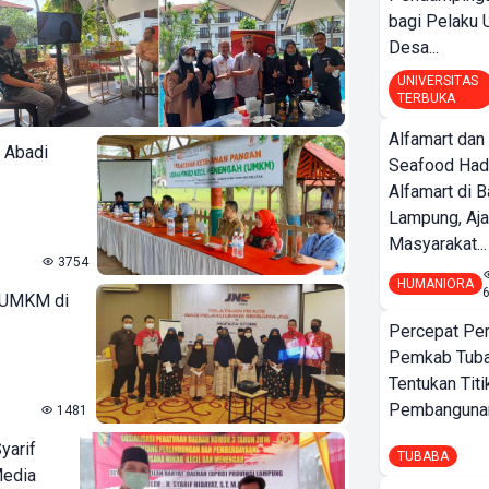
bagi Pelak
Desa...
UNIVERSITAS
TERBUKA
Alfamart dan
 Abadi
Seafood Had
Alfamart di 
Lampung, Aj
Masyarakat...
3754
HUMANIORA
g UMKM di
Percepat Pe
Pemkab Tub
Tentukan Titi
Pembangunan
1481
yarif
TUBABA
Media