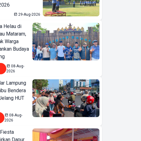
 2026
29-Aug-2026
a Helau di
bau Mataram,
jak Warga
ankan Budaya
ng
08-Aug-
2026
ar Lampung
ibu Bendera
 Jelang HUT
08-Aug-
2026
 Fiesta
irkan Dapur