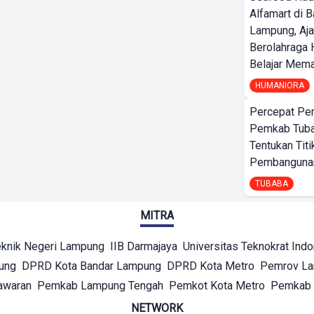
Alfamart di 
Lampung, Aj
Berolahraga 
Belajar Mem
HUMANIORA
Percepat Pe
Pemkab Tub
Tentukan Titi
Pembangunan
TUBABA
MITRA
eknik Negeri Lampung
IIB Darmajaya
Universitas Teknokrat Ind
ung
DPRD Kota Bandar Lampung
DPRD Kota Metro
Pemrov L
awaran
Pemkab Lampung Tengah
Pemkot Kota Metro
Pemkab 
NETWORK