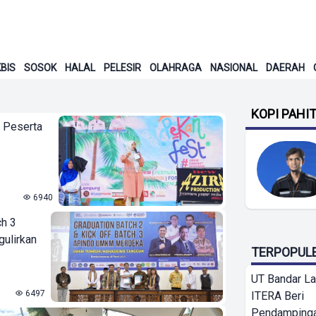
BIS
SOSOK
HALAL
PELESIR
OLAHRAGA
NASIONAL
DAERAH
KOPI PAHI
0 Peserta
6940
h 3
gulirkan
TERPOPUL
UT Bandar L
6497
ITERA Beri
Pendamping