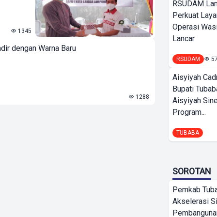
RSUDAM La
Perkuat Laya
Operasi Wasi
1345
Lancar
dir dengan Warna Baru
RSUDAM
5
Aisyiyah Cad
Bupati Tubab
1288
Aisyiyah Sin
Program...
TUBABA
SOROTAN
Pemkab Tub
Akselerasi S
Pembangunan