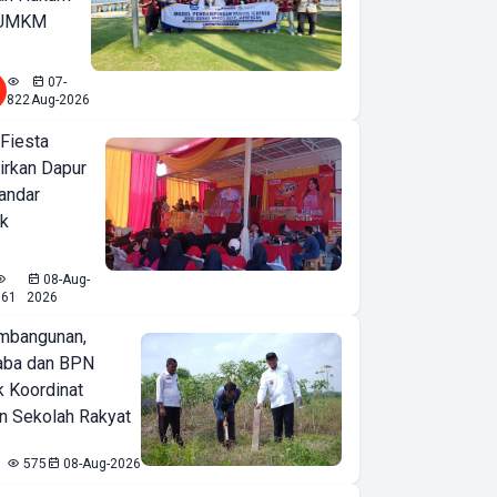
u UMKM
07-
822
Aug-2026
 Fiesta
irkan Dapur
Bandar
ak
08-Aug-
661
2026
mbangunan,
aba dan BPN
k Koordinat
 Sekolah Rakyat
575
08-Aug-2026