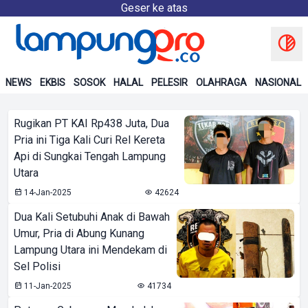
Geser ke atas
NEWS
EKBIS
SOSOK
HALAL
PELESIR
OLAHRAGA
NASIONAL
Rugikan PT KAI Rp438 Juta, Dua
Pria ini Tiga Kali Curi Rel Kereta
Api di Sungkai Tengah Lampung
Utara
14-Jan-2025
42624
Dua Kali Setubuhi Anak di Bawah
Umur, Pria di Abung Kunang
Lampung Utara ini Mendekam di
Sel Polisi
11-Jan-2025
41734