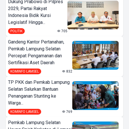
Dukung Prabowo di Pilpres
2029, Partai Rakyat
Indonesia Bidik Kursi
Legislatif Hingga...
POLITIK
705
Gandeng Kantor Pertanahan,
Pemkab Lampung Selatan
Percepat Pengamanan dan
Sertifikasi Aset Daerah
KOMINFO LAMSEL
832
TP PKK dan Pemkab Lampung
Selatan Salurkan Bantuan
Penanganan Stunting ke
Warga...
KOMINFO LAMSEL
769
Pemkab Lampung Selatan