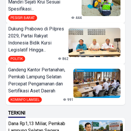
Mandiri Sejati Krui Sesuai
Spesifikasi...
PESISIR BARAT
444
Dukung Prabowo di Pilpres
2029, Partai Rakyat
Indonesia Bidik Kursi
Legislatif Hingga...
POLITIK
862
Gandeng Kantor Pertanahan,
Pemkab Lampung Selatan
Percepat Pengamanan dan
Sertifikasi Aset Daerah
KOMINFO LAMSEL
991
TERKINI
Dana Rp1,13 Miliar, Pemkab
Lampung Selatan Segera