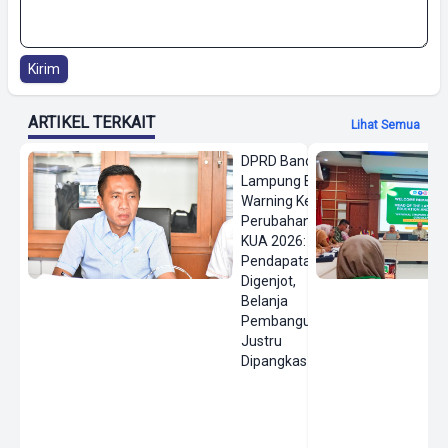
Kirim
ARTIKEL TERKAIT
Lihat Semua
DPRD Bandar
Lampung Beri
Warning Keras
Perubahan
KUA 2026:
Pendapatan
Digenjot,
Belanja
Pembangunan
Justru
Dipangkas