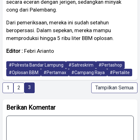
secara eceran dengan jerigen, sedangkan minyak
cong dari Palembang.
Dari pemeriksaan, mereka ini sudah setahun
beropersasi. Dalam sepekan, mereka mampu
memproduksi hingga 5 ribu liter BBM oplosan.
Editor :
Febri Arianto
#Polresta Bandar Lampung
#Satreskrim
#Pertashop
#Oplosan BBM
#Pertamax
#Campang Raya
#Pertalite
3
1
2
Tampilkan Semua
Berikan Komentar