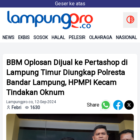
Geser ke atas
NEWS
EKBIS
SOSOK
HALAL
PELESIR
OLAHRAGA
NASIONAL
BBM Oplosan Dijual ke Pertashop di
Lampung Timur Diungkap Polresta
Bandar Lampung, HPMPI Kecam
Tindakan Oknum
Lampungpro.co, 12-Sep-2024
Share
Febri
1630