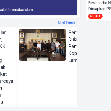
Berstandar N
Disiapkan PS
sula Universitas Islam
MESUJI
Lihat Semua
llar
Pemprov Lampung
,
Dukung
OKK
Pembentukan
Koperasi Milik IJP
g
Lampung
jak
kat
ercaya
n
i
ia