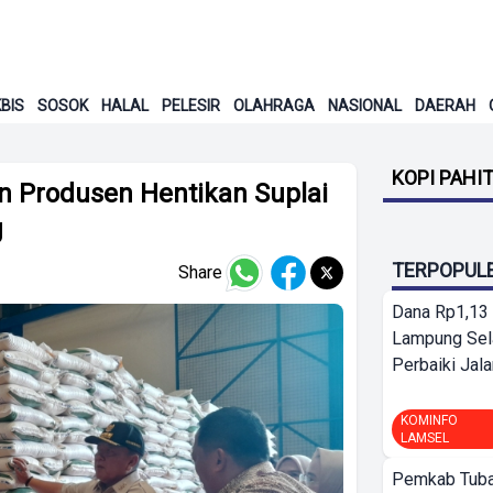
BIS
SOSOK
HALAL
PELESIR
OLAHRAGA
NASIONAL
DAERAH
KOPI PAHI
 Produsen Hentikan Suplai
g
TERPOPUL
Share
Dana Rp1,13 
Lampung Sel
Perbaiki Jala
KOMINFO
LAMSEL
Pemkab Tuba