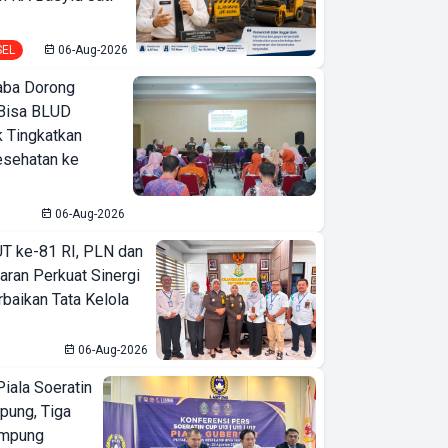
SEL
06-Aug-2026
ba Dorong
Bisa BLUD
k Tingkatkan
esehatan ke
06-Aug-2026
T ke-81 RI, PLN dan
aran Perkuat Sinergi
baikan Tata Kelola
06-Aug-2026
iala Soeratin
pung, Tiga
ampung