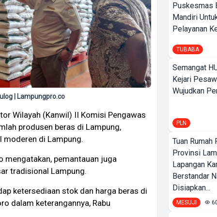
Puskesmas 
Mandiri Untu
Pelayanan Ke
TUBABA
Semangat HU
Kejari Pesaw
Wujudkan Per
ulog | Lampungpro.co
or Wilayah (Kanwil) II Komisi Pengawas
PLN
mlah produsen beras di Lampung,
el moderen di Lampung.
Tuan Rumah P
Provinsi Lam
ro mengatakan, pemantauan juga
Lapangan K
sar tradisional Lampung.
Berstandar N
Disiapkan...
p ketersediaan stok dan harga beras di
oro dalam keterangannya, Rabu
MESUJI
6