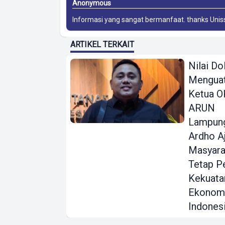
Anonymous
Informasi yang sangat bermanfaat. thanks
Unis
ARTIKEL TERKAIT
Nilai Do
Menguat
Ketua 
ARUN
Lampun
Ardho A
Masyara
Tetap P
Kekuata
Ekonom
Indones