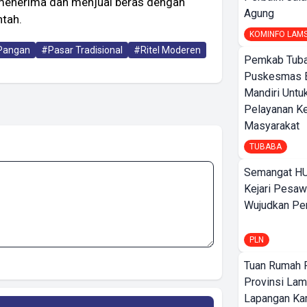
k menerima dan menjual beras dengan
Agung
ntah.
KOMINFO LAM
Pangan
#Pasar Tradisional
#Ritel Moderen
Pemkab Tuba
Puskesmas 
Mandiri Untu
Pelayanan K
Masyarakat
TUBABA
Semangat HU
Kejari Pesaw
Wujudkan Per
PLN
Tuan Rumah P
Provinsi Lam
Lapangan K