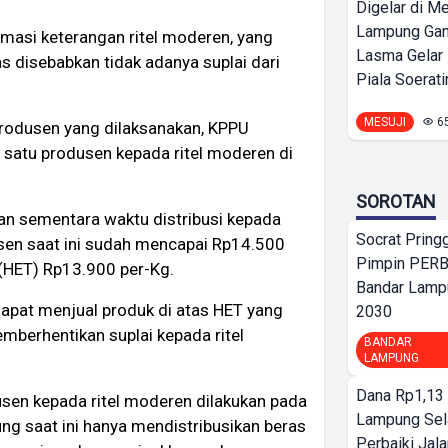
Digelar di Me
Lampung Ga
masi keterangan ritel moderen, yang
Lasma Gelar
s disebabkan tidak adanya suplai dari
Piala Soeratin
MESUJI
6
rodusen yang dilaksanakan, KPPU
 satu produsen kepada ritel moderen di
SOROTAN
 sementara waktu distribusi kepada
Socrat Pring
usen saat ini sudah mencapai Rp14.500
Pimpin PERB
 (HET) Rp13.900 per-Kg.
Bandar Lamp
apat menjual produk di atas HET yang
2030
berhentikan suplai kepada ritel
BANDAR
LAMPUNG
Dana Rp1,13 
usen kepada ritel moderen dilakukan pada
Lampung Sel
ng saat ini hanya mendistribusikan beras
Perbaiki Jala