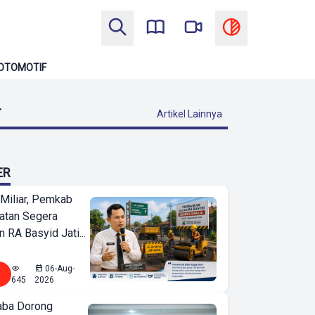
OTOMOTIF
T
Artikel Lainnya
ER
Miliar, Pemkab
atan Segera
n RA Basyid Jati...
06-Aug-
645
2026
ba Dorong