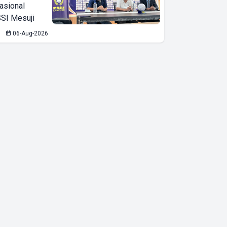
asional
SI Mesuji
06-Aug-2026
Lampung Masuk
10 Besar Tujuan
Wisata Nasional,
Putaran Ekonomi
Tembus Rp53
Triliun di Tahun
2025