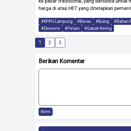
ke pasar tradisional, yang bersedia untu
harga di atas HET yang ditetapkan pemeri
#KPPU Lampung
#Beras
#Bulog
#Bahan 
#Ekonomi
#Petani
#Gabah Kering
1
2
3
Berikan Komentar
Kirim