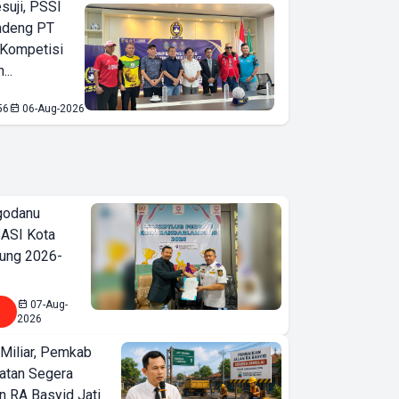
suji, PSSI
ndeng PT
 Kompetisi
...
56
06-Aug-2026
godanu
ASI Kota
ung 2026-
07-Aug-
2026
Miliar, Pemkab
atan Segera
n RA Basyid Jati