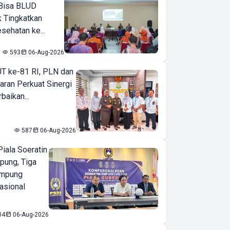
Bisa BLUD
k Tingkatkan
sehatan ke...
593
06-Aug-2026
T ke-81 RI, PLN dan
aran Perkuat Sinergi
baikan...
587
06-Aug-2026
iala Soeratin
pung, Tiga
ampung
asional
04
06-Aug-2026