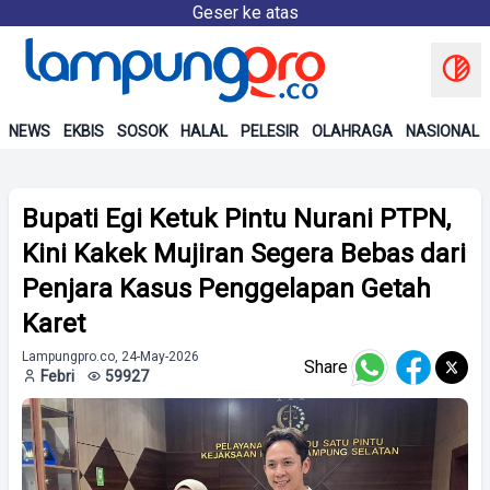
Geser ke atas
NEWS
EKBIS
SOSOK
HALAL
PELESIR
OLAHRAGA
NASIONAL
Bupati Egi Ketuk Pintu Nurani PTPN,
Kini Kakek Mujiran Segera Bebas dari
Penjara Kasus Penggelapan Getah
Karet
Lampungpro.co, 24-May-2026
Share
Febri
59927