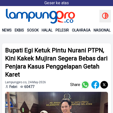
Geser ke atas
NEWS
EKBIS
SOSOK
HALAL
PELESIR
OLAHRAGA
NASIONAL
Bupati Egi Ketuk Pintu Nurani PTPN,
Kini Kakek Mujiran Segera Bebas dari
Penjara Kasus Penggelapan Getah
Karet
Lampungpro.co, 24-May-2026
Share
Febri
60477