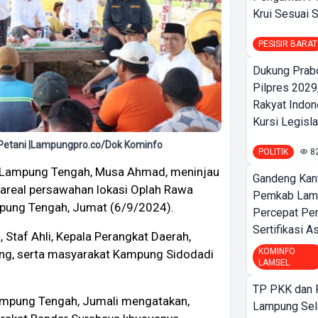
Krui Sesuai S
PESISIR BARAT
Dukung Prab
Pilpres 2029,
Rakyat Indon
Kursi Legislat
Petani |Lampungpro.co/Dok Kominfo
POLITIK
8
 Lampung Tengah, Musa Ahmad, meninjau
Gandeng Kant
i areal persawahan lokasi Oplah Rawa
Pemkab Lamp
pung Tengah, Jumat (6/9/2024).
Percepat Pe
Sertifikasi A
 Staf Ahli, Kepala Perangkat Daerah,
KOMINFO
ng, serta masyarakat Kampung Sidodadi
LAMSEL
TP PKK dan
ampung Tengah, Jumali mengatakan,
Lampung Sela