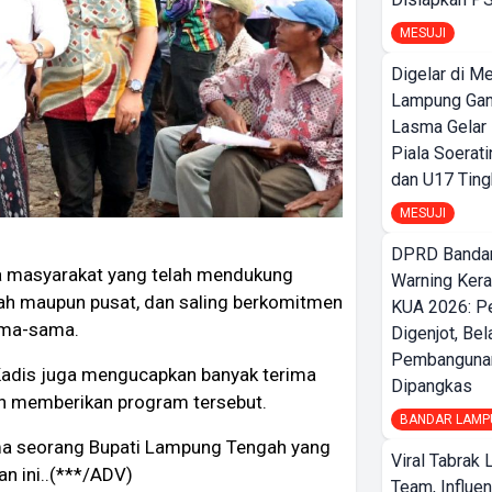
MESUJI
Digelar di Me
Lampung Ga
Lasma Gelar
Piala Soerati
dan U17 Ting
MESUJI
DPRD Bandar
da masyarakat yang telah mendukung
Warning Ker
h maupun pusat, dan saling berkomitmen
KUA 2026: P
ama-sama.
Digenjot, Bel
Pembangunan
Kadis juga mengucapkan banyak terima
Dipangkas
h memberikan program tersebut.
BANDAR LAMP
ama seorang Bupati Lampung Tengah yang
Viral Tabrak 
n ini..(***/ADV)
Team, Influe