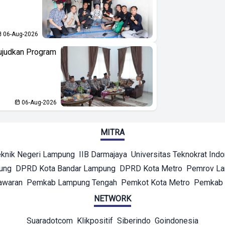
06-Aug-2026
ujudkan Program
06-Aug-2026
MITRA
eknik Negeri Lampung
IIB Darmajaya
Universitas Teknokrat Ind
ung
DPRD Kota Bandar Lampung
DPRD Kota Metro
Pemrov L
awaran
Pemkab Lampung Tengah
Pemkot Kota Metro
Pemkab 
NETWORK
Suaradotcom
Klikpositif
Siberindo
Goindonesia