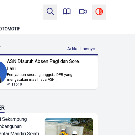
OTOMOTIF
T
Artikel Lainnya
ASN Disuruh Absen Pagi dan Sore.
Lalu,...
Pernyataan seorang anggota DPR yang
mengatakan masih ada ASN...
11610
ER
i Sekampung
mbangunan
tai Mandiri Sejati