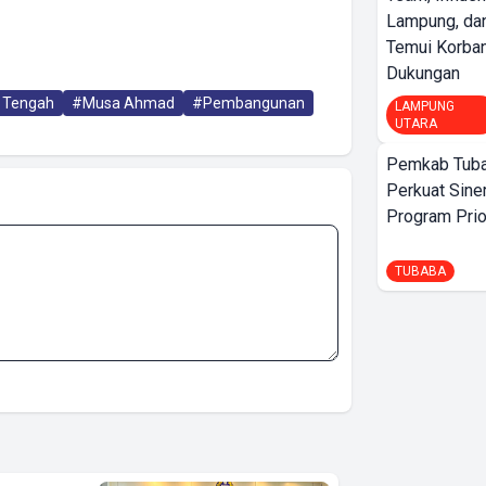
Lampung, d
Temui Korban
Dukungan
 Tengah
#Musa Ahmad
#Pembangunan
LAMPUNG
UTARA
Pemkab Tuba
Perkuat Sine
Program Prio
TUBABA