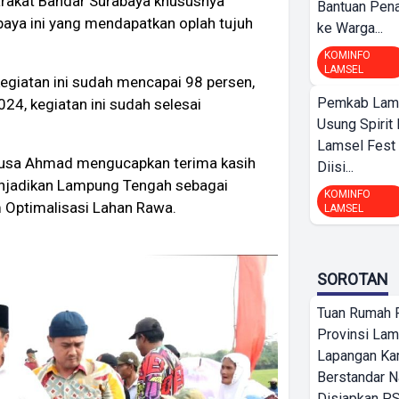
arakat Bandar Surabaya khususnya
Bantuan Pena
baya ini yang mendapatkan oplah tujuh
ke Warga...
KOMINFO
LAMSEL
egiatan ini sudah mencapai 98 persen,
Pemkab Lamp
, kegiatan ini sudah selesai
Usung Spirit 
Lamsel Fest 
Musa Ahmad mengucapkan terima kasih
Diisi...
njadikan Lampung Tengah sebagai
KOMINFO
 Optimalisasi Lahan Rawa.
LAMSEL
SOROTAN
Tuan Rumah P
Provinsi Lam
Lapangan K
Berstandar N
Disiapkan PS