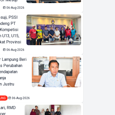
06-Aug-2026
suji, PSSI
ndeng PT
 Kompetisi
n U13, U15,
kat Provinsi
06-Aug-2026
 Lampung Beri
as Perubahan
endapatan
anja
 Justru
UNG
06-Aug-2026
Lari, RMD
ncer