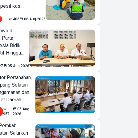
pesifikasi...
406
06-Aug-2026
owo di
 Partai
esia Bidik
if Hingga...
27
05-Aug-2026
or Pertanahan,
ung Selatan
ngamanan dan
set Daerah
05-Aug-
957
2026
 Pemkab
tan Salurkan