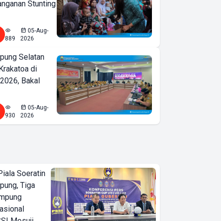
nganan Stunting
05-Aug-
889
2026
ung Selatan
Krakatoa di
2026, Bakal
05-Aug-
930
2026
iala Soeratin
pung, Tiga
ampung
asional
SI Mesuji