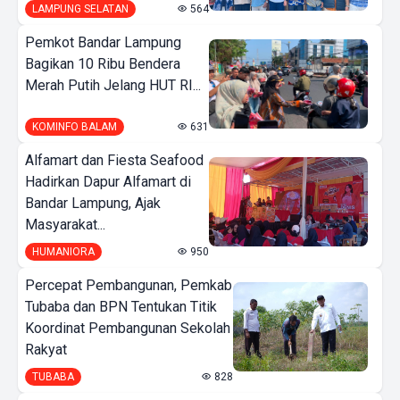
LAMPUNG SELATAN
564
Pemkot Bandar Lampung
Bagikan 10 Ribu Bendera
Merah Putih Jelang HUT RI...
KOMINFO BALAM
631
Alfamart dan Fiesta Seafood
Hadirkan Dapur Alfamart di
Bandar Lampung, Ajak
Masyarakat...
HUMANIORA
950
Percepat Pembangunan, Pemkab
Tubaba dan BPN Tentukan Titik
Koordinat Pembangunan Sekolah
Rakyat
TUBABA
828