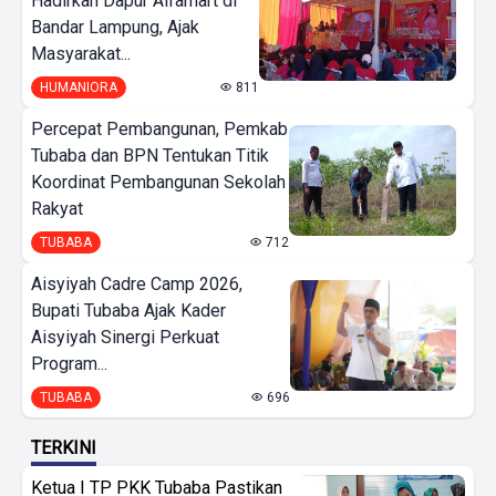
Hadirkan Dapur Alfamart di
Bandar Lampung, Ajak
Masyarakat...
HUMANIORA
811
Percepat Pembangunan, Pemkab
Tubaba dan BPN Tentukan Titik
Koordinat Pembangunan Sekolah
Rakyat
TUBABA
712
Aisyiyah Cadre Camp 2026,
Bupati Tubaba Ajak Kader
Aisyiyah Sinergi Perkuat
Program...
TUBABA
696
TERKINI
Ketua I TP PKK Tubaba Pastikan